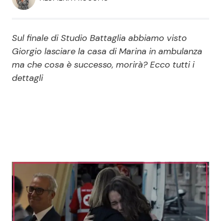
Economia
Fiction e Serie TV
Persone Scomparse
Programmi TV
Sul finale di Studio Battaglia abbiamo visto
Giorgio lasciare la casa di Marina in ambulanza
Politica
ma che cosa è successo, morirà? Ecco tutti i
Reality e Talent
dettagli
Soap Opera
ShowBiz
Social News
News Cinema
News dal mondo
News Musica
News Spettacolo