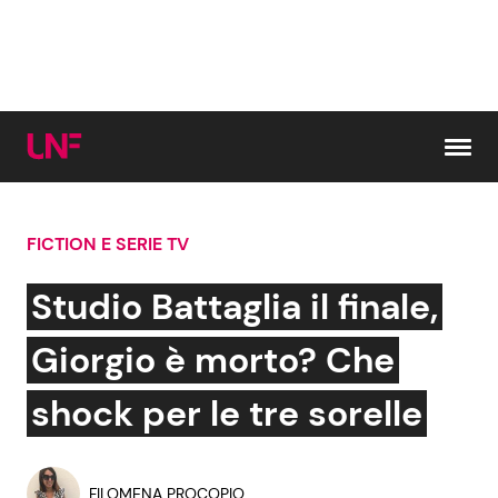
Vai al contenuto
FICTION E SERIE TV
Cerca:
Studio Battaglia il finale,
News e Cronaca
Gossip e TV
Giorgio è morto? Che
Attualità Italiana
Bellezze VIP
shock per le tre sorelle
Dal Mondo
Coppie VIP
FILOMENA PROCOPIO