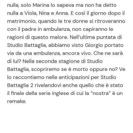
nulla, solo Marina lo sapeva ma non ha detto
nulla a Viola, Nina e Anna. E così il giorno dopo il
matrimonio, quando le tre donne si ritroveranno
Seguici
con il padre in ambulanza, non capiranno le
ragioni di questo malore. Nell’ultima puntata di
Studio Battaglia, abbiamo visto Giorgio portato
via da una ambulanza, ancora vivo. Che ne sarà
Info
di lui? Nella seconda stagione di Studio
Chi siamo
Battaglia, scopriremo se è morto oppure no? Ve
lo raccontiamo nelle anticipazioni per Studio
Disclaimer e Privacy
Battaglia 2 rivelandovi anche quello che è stato
Redazione
il finale della serie inglese di cui la “nostra” è un
Contattaci
remake.
Pubblicità
Privacy Policy