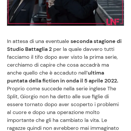
Benessere
Cucina e Ricette
Casa
Consigli di Cucina
In attesa di una eventuale
seconda stagione di
Moda e Style
Dolci
Studio Battaglia 2
per la quale davvero tutti
facciamo il tifo dopo aver visto la prima serie,
Mondo Mamma
Le Ricette in TV
cerchiamo di capire che cosa accadrà ma
anche quello che è accaduto nell’
ultima
News benessere
Primi Piatti
puntata della fiction in onda il 5 aprile 2022.
Proprio come succede nella serie inglese The
Salute
Ricette Facili e Veloci
Split, Giorgio non ha detto alle sue figlie di
essere tornato dopo aver scoperto i problemi
Viaggi e Turismo
Ricette Feste
al cuore e dopo una operazione molto
importante che gli ha cambiato la vita. Le
Festività
Ricette per Bambini
ragazze quindi non avrebbero mai immaginato