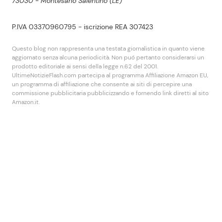
73030 - Montesano Salentino (LE)
P.IVA 03370960795 - iscrizione REA 307423
Questo blog non rappresenta una testata giornalistica in quanto viene
aggiornato senza alcuna periodicità. Non puó pertanto considerarsi un
prodotto editoriale ai sensi della legge n.62 del 2001.
UltimeNotizieFlash.com partecipa al programma Affiliazione Amazon EU,
un programma di affiliazione che consente ai siti di percepire una
commissione pubblicitaria pubblicizzando e fornendo link diretti al sito
Amazon.it.