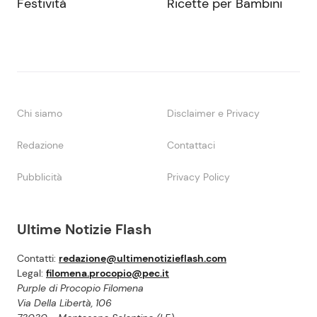
Festività
Ricette per Bambini
Chi siamo
Disclaimer e Privacy
Redazione
Contattaci
Pubblicità
Privacy Policy
Ultime Notizie Flash
Contatti:
redazione@ultimenotizieflash.com
Legal:
filomena.procopio@pec.it
Purple di Procopio Filomena
Via Della Libertà, 106