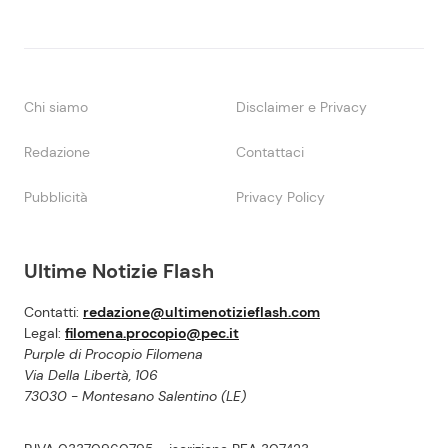
Chi siamo
Disclaimer e Privacy
Redazione
Contattaci
Pubblicità
Privacy Policy
Ultime Notizie Flash
Contatti:
redazione@ultimenotizieflash.com
Legal:
filomena.procopio@pec.it
Purple di Procopio Filomena
Via Della Libertà, 106
73030 - Montesano Salentino (LE)