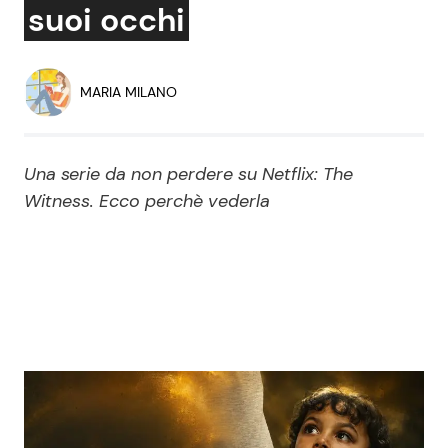
suoi occhi
Economia
Fiction e Serie TV
Persone Scomparse
Programmi TV
MARIA MILANO
Politica
Reality e Talent
Una serie da non perdere su Netflix: The
Soap Opera
Witness. Ecco perchè vederla
ShowBiz
Social News
News Cinema
News dal mondo
News Musica
News Spettacolo