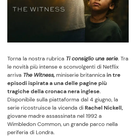
Benessere
Cucina e Ricette
Casa
Consigli di Cucina
Moda e Style
Dolci
Torna la nostra rubrica
Ti consiglio una serie
. Tra
Mondo Mamma
Le Ricette in TV
le novità più intense e sconvolgenti di Netflix
arriva
The Witness,
miniserie britannica
in tre
News benessere
Primi Piatti
episodi ispirata a una delle pagine più
tragiche della cronaca nera inglese
.
Salute
Ricette Facili e Veloci
Disponibile sulla piattaforma dal 4 giugno, la
serie ricostruisce la vicenda di
Rachel Nickell,
Viaggi e Turismo
Ricette Feste
giovane madre assassinata nel 1992 a
Wimbledon Common, un grande parco nella
Festività
Ricette per Bambini
periferia di Londra.