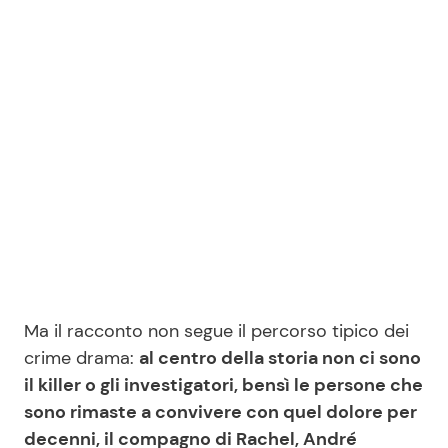
Seguici
Info
Chi siamo
Disclaimer e Privacy
Redazione
Ma il racconto non segue il percorso tipico dei
Contattaci
crime drama:
al centro della storia non ci sono
Pubblicità
il killer o gli investigatori, bensì le persone che
Privacy Policy
sono rimaste a convivere con quel dolore per
decenni, il compagno di Rachel, André