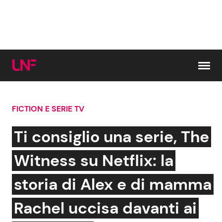
Vai al contenuto
FICTION E SERIE TV
Cerca:
Ti consiglio una serie, The
News e Cronaca
Gossip e TV
Witness su Netflix: la
Attualità Italiana
Bellezze VIP
storia di Alex e di mamma
Dal Mondo
Coppie VIP
Rachel uccisa davanti ai