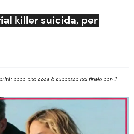
rial killer suicida, per
Cucina e Ricette
Consigli di Cucina
Dolci
Le Ricette in TV
erità: ecco che cosa è successo nel finale con il
Primi Piatti
Ricette Facili e Veloci
Ricette Feste
Ricette per Bambini