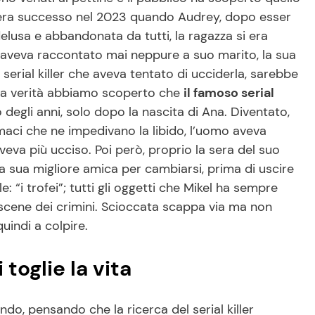
era successo nel 2023 quando Audrey, dopo esser
delusa e abbandonata da tutti, la ragazza si era
on aveva raccontato mai neppure a suo marito, la sua
serial killer che aveva tentato di ucciderla, sarebbe
ltra verità abbiamo scoperto che
il famoso serial
o degli anni, solo dopo la nascita di Ana. Diventato,
aci che ne impedivano la libido, l’uomo aveva
eva più ucciso. Poi però, proprio la sera del suo
 sua migliore amica per cambiarsi, prima di uscire
e: “i trofei”; tutti gli oggetti che Mikel ha sempre
le scene dei crimini. Scioccata scappa via ma non
uindi a colpire.
i toglie la vita
o, pensando che la ricerca del serial killer