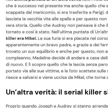
che è successo nel presente ma anche quello che 
scappata dal manicomio, si era trasferita a Parigi; 
lasciata la vecchia vita alle spalle e per questo n
vera storia. Quello che Audrey non pensava è che il 
tornato e così è stato. Nell’ultima puntata di Un’a
killer era Mikel.
La sua furia si era placata nel cors
apparentemente un bravo padre, e grazie a dei farm
trovato un suo equilibrio e anche per questo, non av
compleanno, Madeline decide di andare a casa della
di nuovo. E lì scopre quello che la lascia senza parol
portato via alle sue vittime, e le foto scattate sul
riesce a salvarsi e viene uccisa da Mikel, che torna q
Un’altra verità: il serial killer s
Proprio quando Joseph e Audrey si stanno arrendend