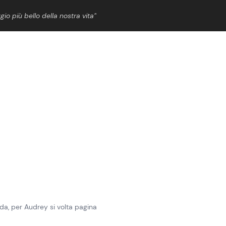
gio più bello della nostra vita”
ShowBiz
News Cinema
News Musica
News Spettacolo
uicida, per Audrey si volta pagina