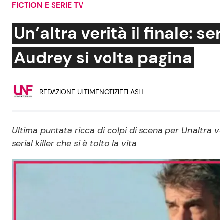
FICTION E SERIE TV
Soap Opera
Un’altra verità il finale: se
Audrey si volta pagina
Social News
Benessere
REDAZIONE ULTIMENOTIZIEFLASH
News dal mondo
Casa
Moda e Style
Mondo Mamma
Ultima puntata ricca di colpi di scena per Un'altra v
serial killer che si è tolto la vita
News benessere
Salute
Viaggi e Turismo
Festività