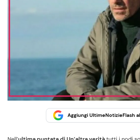
Aggiungi UltimeNotizieFlash al
Nell’
ultima puntata di Un’altra verità
tutti i nodi 