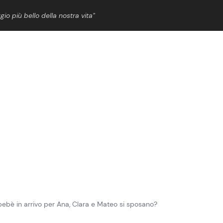
gio più bello della nostra vita”
ShowBiz
News Cinema
News Musica
News Spettacolo
 bebè in arrivo per Ana, Clara e Mateo si sposano?