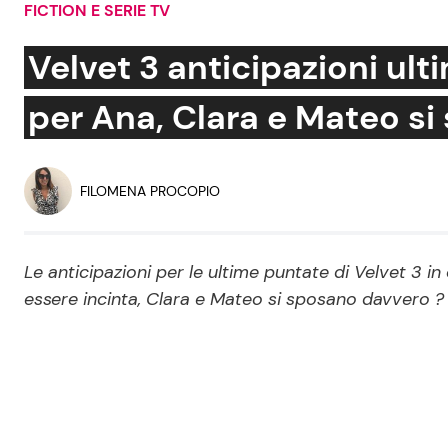
FICTION E SERIE TV
Soap Opera
Velvet 3 anticipazioni ult
per Ana, Clara e Mateo s
Social News
Benessere
News dal mondo
Casa
FILOMENA PROCOPIO
Moda e Style
Mondo Mamma
Le anticipazioni per le ultime puntate di Velvet 3 in
essere incinta, Clara e Mateo si sposano davvero ?
News benessere
Salute
Viaggi e Turismo
Festività