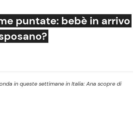
ime puntate: bebè in arrivo
i sposano?
Cucina e Ricette
Consigli di Cucina
Dolci
Le Ricette in TV
 onda in queste settimane in Italia: Ana scopre di
Primi Piatti
Ricette Facili e Veloci
Ricette Feste
Ricette per Bambini