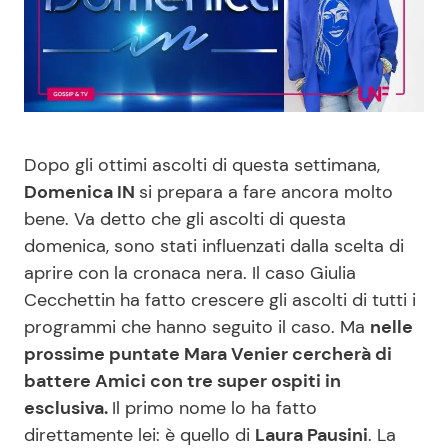
Benessere
Cucina e Ricette
Casa
Consigli di Cucina
Moda e Style
Dolci
Dopo gli ottimi ascolti di questa settimana,
Domenica IN
si prepara a fare ancora molto
Mondo Mamma
Le Ricette in TV
bene. Va detto che gli ascolti di questa
domenica, sono stati influenzati dalla scelta di
News benessere
Primi Piatti
aprire con la cronaca nera. Il caso Giulia
Cecchettin ha fatto crescere gli ascolti di tutti i
Salute
Ricette Facili e Veloci
programmi che hanno seguito il caso. Ma
nelle
prossime puntate Mara Venier cercherà di
Viaggi e Turismo
Ricette Feste
battere Amici con tre super ospiti in
esclusiva.
Il primo nome lo ha fatto
Festività
Ricette per Bambini
direttamente lei: è quello di
Laura Pausini
. La