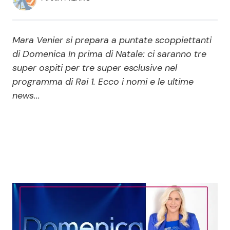
Economia
Fiction e Serie TV
Persone Scomparse
Programmi TV
Mara Venier si prepara a puntate scoppiettanti
di Domenica In prima di Natale: ci saranno tre
Politica
Reality e Talent
super ospiti per tre super esclusive nel
programma di Rai 1. Ecco i nomi e le ultime
news...
Soap Opera
ShowBiz
Social News
News Cinema
News dal mondo
News Musica
News Spettacolo