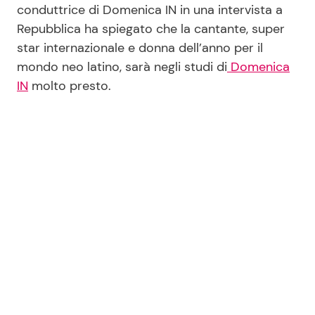
conduttrice di Domenica IN in una intervista a
Repubblica ha spiegato che la cantante, super
star internazionale e donna dell’anno per il
Seguici
mondo neo latino, sarà negli studi di
Domenica
IN
molto presto.
Info
Chi siamo
Disclaimer e Privacy
Redazione
Contattaci
Pubblicità
Privacy Policy