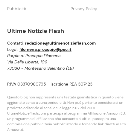
Pubblicità
Privacy Policy
Ultime Notizie Flash
Contatti:
redazione@ultimenotizieflash.com
Legal:
filomena.procopio@pec.it
Purple di Procopio Filomena
Via Della Libertà, 106
73030 - Montesano Salentino (LE)
P.IVA 03370960795 - iscrizione REA 307423
Questo blog non rappresenta una testata giornalistica in quanto viene
aggiornato senza alcuna periodicità. Non puó pertanto considerarsi un
prodotto editoriale ai sensi della legge n.62 del 2001.
UltimeNotizieFlash.com partecipa al programma Affiliazione Amazon EU,
un programma di affiliazione che consente ai siti di percepire una
commissione pubblicitaria pubblicizzando e fornendo link diretti al sito
Amazon.it.