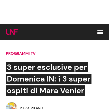
Vai al contenuto
PROGRAMMI TV
Cerca:
3 super esclusive per
News e Cronaca
Gossip e TV
Domenica IN: i 3 super
Attualità Italiana
Bellezze VIP
ospiti di Mara Venier
Dal Mondo
Coppie VIP
MARIA MILANO