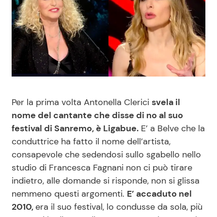
Benessere
Cucina e Ricette
Casa
Consigli di Cucina
Moda e Style
Dolci
Mondo Mamma
Le Ricette in TV
Per la prima volta Antonella Clerici
svela il
nome del cantante che disse di no al suo
News benessere
Primi Piatti
festival di Sanremo, è Ligabue.
E’ a Belve che la
conduttrice ha fatto il nome dell’artista,
Salute
Ricette Facili e Veloci
consapevole che sedendosi sullo sgabello nello
studio di Francesca Fagnani non ci può tirare
Viaggi e Turismo
Ricette Feste
indietro, alle domande si risponde, non si glissa
nemmeno questi argomenti.
E’ accaduto nel
Festività
Ricette per Bambini
2010,
era il suo festival, lo condusse da sola, più