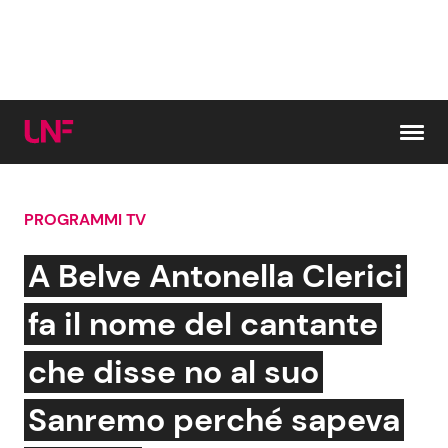
Vai al contenuto
PROGRAMMI TV
Cerca:
A Belve Antonella Clerici
News e Cronaca
Gossip e TV
fa il nome del cantante
Attualità Italiana
Bellezze VIP
che disse no al suo
Dal Mondo
Coppie VIP
Sanremo perché sapeva