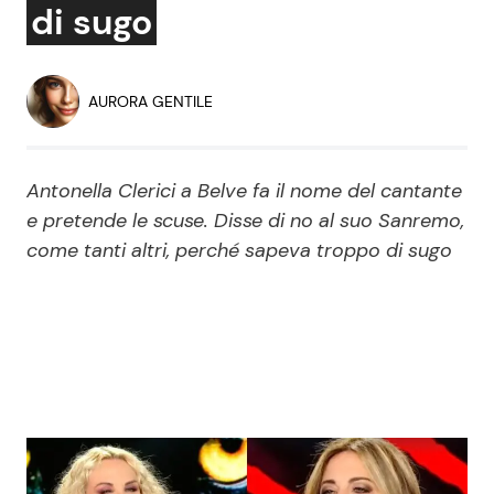
di sugo
Economia
Fiction e Serie TV
Persone Scomparse
Programmi TV
AURORA GENTILE
Politica
Reality e Talent
Antonella Clerici a Belve fa il nome del cantante
Soap Opera
e pretende le scuse. Disse di no al suo Sanremo,
come tanti altri, perché sapeva troppo di sugo
ShowBiz
Social News
News Cinema
News dal mondo
News Musica
News Spettacolo