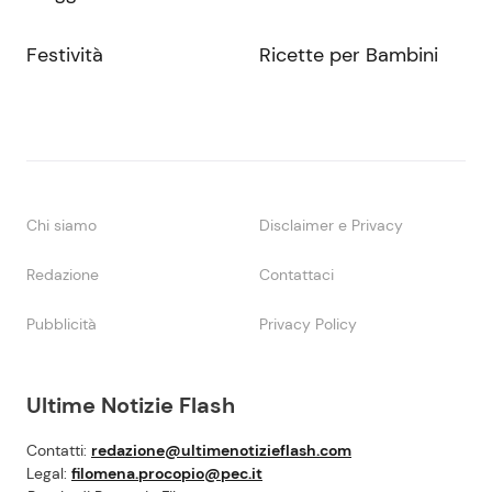
Festività
Ricette per Bambini
Chi siamo
Disclaimer e Privacy
Redazione
Contattaci
Pubblicità
Privacy Policy
Ultime Notizie Flash
Contatti:
redazione@ultimenotizieflash.com
Legal:
filomena.procopio@pec.it