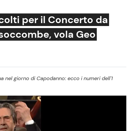
lti per il Concerto da
5 soccombe, vola Geo
Cucina e Ricette
Consigli di Cucina
Dolci
Le Ricette in TV
 nel giorno di Capodanno: ecco i numeri dell'1
Primi Piatti
Ricette Facili e Veloci
Ricette Feste
Ricette per Bambini