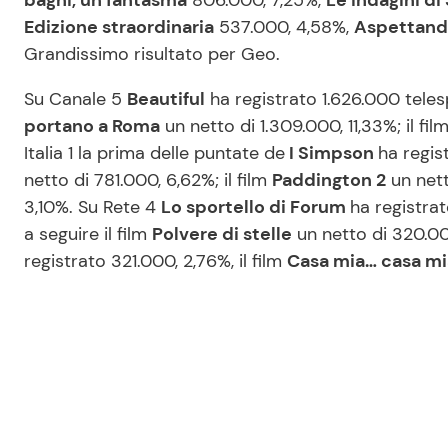
bagni, un fantasma
806.000, 7,25%,
Le indagini di
Edizione straordinaria
537.000, 4,58%,
Aspettand
Grandissimo risultato per Geo.
Su Canale 5
Beautiful
ha registrato 1.626.000 telesp
portano a Roma
un netto di 1.309.000, 11,33%; il fil
Italia 1 la prima delle puntate de
I Simpson
ha regis
netto di 781.000, 6,62%; il film
Paddington 2
un nett
3,10%. Su Rete 4
Lo sportello di Forum
ha registrat
a seguire il film
Polvere di stelle
un netto di 320.0
registrato 321.000, 2,76%, il film
Casa mia… casa m