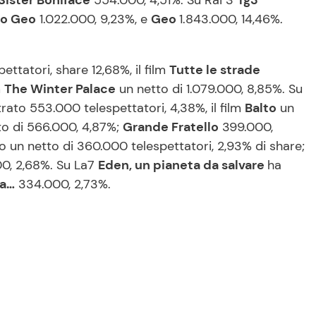
 Sister Boniface
554.000, 4,51%. Su Rai 3
Tg3
o Geo
1.022.000, 9,23%, e
Geo
1.843.000, 14,46%.
ettatori, share 12,68%, il film
Tutte le strade
m
The Winter Palace
un netto di 1.079.000, 8,85%. Su
trato 553.000 telespettatori, 4,38%, il film
Balto
un
o di 566.000, 4,87%;
Grande Fratello
399.000,
o un netto di 360.000 telespettatori, 2,93% di share;
00, 2,68%. Su La7
Eden, un pianeta da salvare
ha
ia…
334.000, 2,73%.