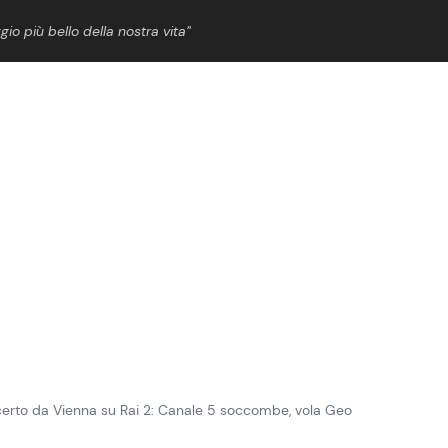
gio più bello della nostra vita”
ShowBiz
News Cinema
News Musica
News Spettacolo
erto da Vienna su Rai 2: Canale 5 soccombe, vola Geo