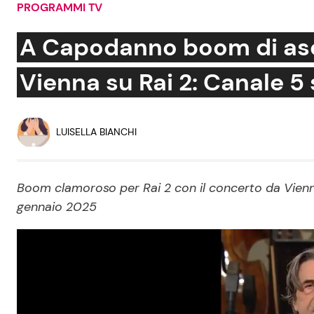
PROGRAMMI TV
Soap Opera
A Capodanno boom di asco
Vienna su Rai 2: Canale 
Social News
Benessere
News dal mondo
Casa
LUISELLA BIANCHI
Moda e Style
Mondo Mamma
Boom clamoroso per Rai 2 con il concerto da Vienna
gennaio 2025
News benessere
Salute
Viaggi e Turismo
Festività