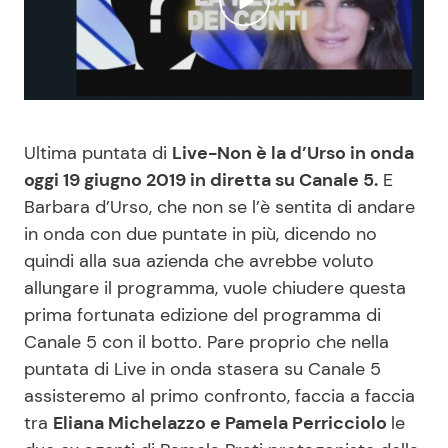
Benessere
Cucina e Ricette
Casa
Consigli di Cucina
Moda e Style
Dolci
Ultima puntata di
Live-Non è la d’Urso in onda
oggi 19 giugno 2019 in diretta su Canale 5.
E
Mondo Mamma
Le Ricette in TV
Barbara d’Urso, che non se l’è sentita di andare
in onda con due puntate in più, dicendo no
News benessere
Primi Piatti
quindi alla sua azienda che avrebbe voluto
allungare il programma, vuole chiudere questa
Salute
Ricette Facili e Veloci
prima fortunata edizione del programma di
Canale 5 con il botto. Pare proprio che nella
Viaggi e Turismo
Ricette Feste
puntata di Live in onda stasera su Canale 5
assisteremo al primo confronto, faccia a faccia
tra
Eliana Michelazzo e Pamela Perricciolo
le
Festività
Ricette per Bambini