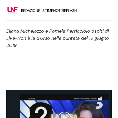
Economia
Fiction e Serie TV
REDAZIONE ULTIMENOTIZIEFLASH
Persone Scomparse
Programmi TV
Eliana Michelazzo e Pamela Perricciolo ospiti di
Politica
Reality e Talent
Live-Non è la d'Urso nella puntata del 19 giugno
2019
Soap Opera
ShowBiz
Social News
News Cinema
News dal mondo
News Musica
News Spettacolo