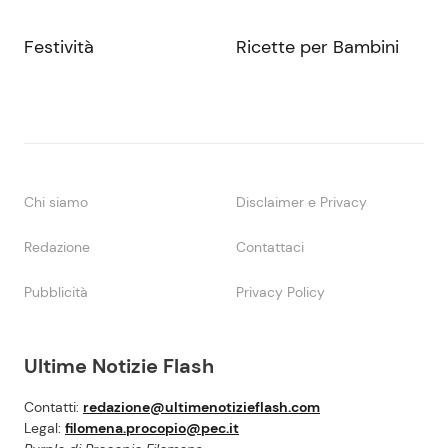
Festività
Ricette per Bambini
Chi siamo
Disclaimer e Privacy
Redazione
Contattaci
Pubblicità
Privacy Policy
Ultime Notizie Flash
Contatti:
redazione@ultimenotizieflash.com
Legal:
filomena.procopio@pec.it