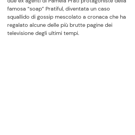
due ex agenti di Pamela Prati protagoniste della
famosa “soap” Pratiful, diventata un caso
squallido di gossip mescolato a cronaca che ha
Seguici
regalato alcune delle più brutte pagine dei
televisione degli ultimi tempi.
Info
Chi siamo
Disclaimer e Privacy
Redazione
Contattaci
Pubblicità
Privacy Policy