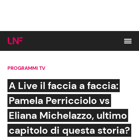
Vai al contenuto
PROGRAMMI TV
Cerca:
A Live il faccia a faccia:
News e Cronaca
Gossip e TV
Pamela Perricciolo vs
Attualità Italiana
Bellezze VIP
Eliana Michelazzo, ultimo
Dal Mondo
Coppie VIP
capitolo di questa storia?