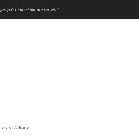
gio più bello della nostra vita”
ShowBiz
News Cinema
News Musica
News Spettacolo
alore di Al Bano