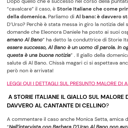
Dopo quello che è successo nel corso della puntat
“cavalcare” il caso, è
Storie Italiane che come prim
della domenica.
Parliamo di
Al bano: è davvero s
D’Urso? Perchè è stata messa in giro la notizia del
domande che Eleonora Daniele ha posto ai suoi osp
amano Al Bano
” ha detto la conduttrice di Storie I
essere successo, Al Bano è un uomo di parola. In o
questa è una buona notizia
” . Il giallo della domeni
salute di Al Bano. Chissà magari ci si aspettava an
però non è arrivata!
LEGGI QUI I DETTAGLI SUL PRESUNTO MALORE DI 
A STORIE ITALIANE IL GIALLO SUL MALORE
DAVVERO AL CANTANTE DI CELLINO
?
A commentare il caso anche Monica Setta, amica di A
“
Nell’intervista con Barbara D’Urso Al Bano non avr