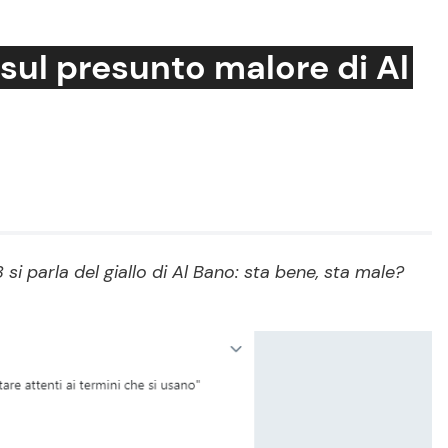
o” sul presunto malore di Al
Cucina e Ricette
Consigli di Cucina
Dolci
Le Ricette in TV
si parla del giallo di Al Bano: sta bene, sta male?
Primi Piatti
Ricette Facili e Veloci
Ricette Feste
Ricette per Bambini