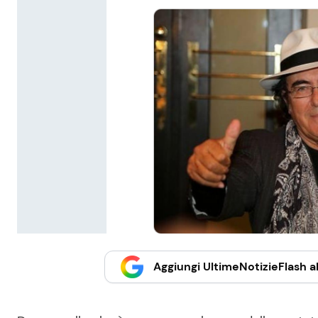
Aggiungi UltimeNotizieFlash al