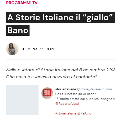
PROGRAMMI TV
Soap Opera
A Storie Italiane il “giall
Bano
Social News
Benessere
News dal mondo
Casa
FILOMENA PROCOPIO
Moda e Style
Mondo Mamma
Nella puntata di Storie Italiane del 5 novembre 2018 
Che cosa è successo davvero al cantante?
News benessere
Salute
Viaggi e Turismo
Festività