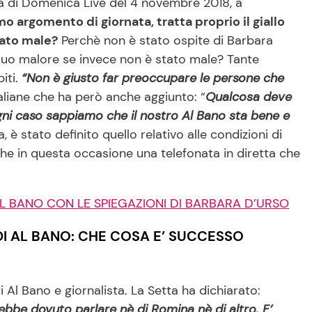
a di Domenica Live del 4 novembre 2018, a
o argomento di giornata, tratta proprio il giallo
tato male?
Perchè non è stato ospite di Barbara
 suo malore se invece non è stato male? Tante
iti.
“Non è giusto far preoccupare le persone che
taliane che ha però anche aggiunto: “
Qualcosa deve
gni caso sappiamo che il nostro Al Bano sta bene e
ca, è stato definito quello relativo alle condizioni di
che in questa occasione una telefonata in diretta che
AL BANO CON LE SPIEGAZIONI DI BARBARA D’URSO
 DI AL BANO: CHE COSA E’ SUCCESSO
l Bano e giornalista. La Setta ha dichiarato:
ebbe dovuto parlare nè di Romina nè di altro. E’