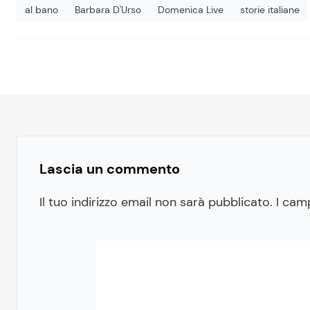
al bano
Barbara D'Urso
Domenica Live
storie italiane
Lascia un commento
Il tuo indirizzo email non sarà pubblicato.
I cam