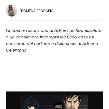
Economia
Fiction e Serie TV
FILOMENA PROCOPIO
Persone Scomparse
Programmi TV
La nostra recensione di Adrian: un flop assoluto
Politica
Reality e Talent
o un capolavoro incompreso? Ecco cosa ne
pensiamo del cartoon e dello show di Adriano
Soap Opera
Celentano
ShowBiz
Social News
News Cinema
News dal mondo
News Musica
News Spettacolo