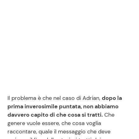
Seguici
Info
Chi siamo
Disclaimer e Privacy
Redazione
Il problema è che nel caso di Adrian,
dopo la
Contattaci
prima inverosimile puntata, non abbiamo
davvero capito di che cosa si tratti.
Che
Pubblicità
genere vuole essere, che cosa voglia
Privacy Policy
raccontare, quale il messaggio che deve