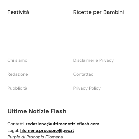
Festività
Ricette per Bambini
Chi siamo
Disclaimer e Privacy
Redazione
Contattaci
Pubblicità
Privacy Policy
Ultime Notizie Flash
Contatti:
redazione@ultimenotizieflash.com
Legal:
filomena.procopio@pec.it
Purple di Procopio Filomena