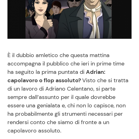
Benessere
Cucina e Ricette
Casa
Consigli di Cucina
Moda e Style
Dolci
È il dubbio amletico che questa mattina
Mondo Mamma
Le Ricette in TV
accompagna il pubblico che ieri in prime time
ha seguito la prima puntata di
Adrian:
News benessere
Primi Piatti
capolavoro o flop assoluto?
Visto che si tratta
di un lavoro di Adriano Celentano, si parte
Salute
Ricette Facili e Veloci
sempre dall’assunto per il quale dovrebbe
essere una genialata e, chi non lo capisce, non
ha probabilmente gli strumenti necessari per
Viaggi e Turismo
Ricette Feste
rendersi conto che siamo di fronte a un
capolavoro assoluto.
Festività
Ricette per Bambini