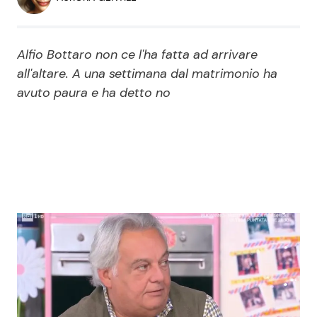
Economia
Fiction e Serie TV
Persone Scomparse
Programmi TV
Alfio Bottaro non ce l'ha fatta ad arrivare
all'altare. A una settimana dal matrimonio ha
Politica
avuto paura e ha detto no
Reality e Talent
Soap Opera
ShowBiz
Social News
News Cinema
News dal mondo
News Musica
News Spettacolo