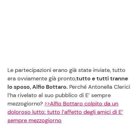
Seguici
Info
Le partecipazioni erano già state inviate, tutto
Chi siamo
era ovviamente già pronto,
tutto e tutti tranne
Disclaimer e Privacy
lo sposo, Alfio Bottaro.
Perché Antonella Clerici
Redazione
l’ha rivelato al suo pubblico di E’ sempre
mezzogiorno?
>>Alfio Bottaro colpito da un
Contattaci
doloroso lutto: tutto l’affetto degli amici di E’
Pubblicità
sempre mezzogiorno
Privacy Policy