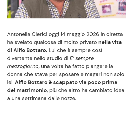
Benessere
Cucina e Ricette
Casa
Consigli di Cucina
Antonella Clerici oggi 14 maggio 2026 in diretta
Moda e Style
Dolci
ha svelato qualcosa di molto privato
nella vita
di Alfio Bottaro.
Lui che è sempre così
divertente nello studio di
E’ sempre
Mondo Mamma
Le Ricette in TV
mezzogiorno
, una volta ha fatto piangere la
donna che stava per sposare e magari non solo
News benessere
Primi Piatti
lei.
Alfio Bottaro è scappato via poco prima
del matrimonio
, più che altro ha cambiato idea
Salute
Ricette Facili e Veloci
a una settimana dalle nozze.
Viaggi e Turismo
Ricette Feste
Festività
Ricette per Bambini