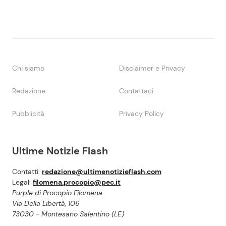
Chi siamo
Disclaimer e Privacy
Redazione
Contattaci
Pubblicità
Privacy Policy
Ultime Notizie Flash
Contatti:
redazione@ultimenotizieflash.com
Legal:
filomena.procopio@pec.it
Purple di Procopio Filomena
Via Della Libertà, 106
73030 - Montesano Salentino (LE)