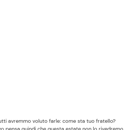
tti avremmo voluto farle: come sta tuo fratello?
vo pensa quindi che questa estate non lo rivedremo