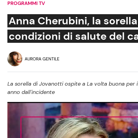
PROGRAMMI TV
Soap Opera
Anna Cherubini, la sorella
condizioni di salute del 
Social News
Benessere
News dal mondo
Casa
AURORA GENTILE
Moda e Style
Mondo Mamma
La sorella di Jovanotti ospite a La volta buona per 
anno dall'incidente
News benessere
Salute
Viaggi e Turismo
Festività