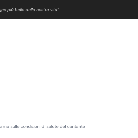
gio più bello della nostra vita”
ShowBiz
News Cinema
News Musica
News Spettacolo
forma sulle condizioni di salute del cantante