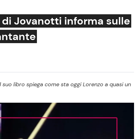
 di Jovanotti informa sulle
cantante
Cucina e Ricette
Consigli di Cucina
Dolci
Le Ricette in TV
il suo libro spiega come sta oggi Lorenzo a quasi un
Primi Piatti
Ricette Facili e Veloci
Ricette Feste
Ricette per Bambini