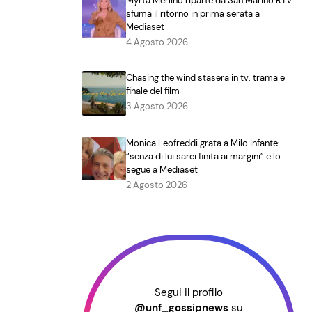
Myrta Merlino riparte da San Marino RTV:
sfuma il ritorno in prima serata a
Mediaset
4 Agosto 2026
Chasing the wind stasera in tv: trama e
finale del film
3 Agosto 2026
Monica Leofreddi grata a Milo Infante:
“senza di lui sarei finita ai margini” e lo
segue a Mediaset
2 Agosto 2026
Segui il profilo
@unf_gossipnews
su