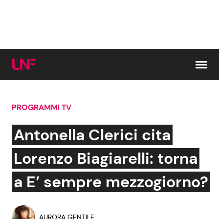
Vai al contenuto
PROGRAMMI TV
Cerca:
Antonella Clerici cita
News e Cronaca
Gossip e TV
Lorenzo Biagiarelli: torna
Attualità Italiana
Bellezze VIP
a E’ sempre mezzogiorno?
Dal Mondo
Coppie VIP
AURORA GENTILE