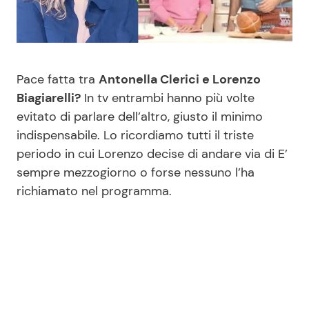
Benessere
Cucina e Ricette
Casa
Consigli di Cucina
Pace fatta tra
Antonella Clerici e Lorenzo
Moda e Style
Dolci
Biagiarelli?
In tv entrambi hanno più volte
evitato di parlare dell’altro, giusto il minimo
indispensabile. Lo ricordiamo tutti il triste
Mondo Mamma
Le Ricette in TV
periodo in cui Lorenzo decise di andare via di E’
sempre mezzogiorno o forse nessuno l’ha
News benessere
Primi Piatti
richiamato nel programma.
Salute
Ricette Facili e Veloci
Viaggi e Turismo
Ricette Feste
Festività
Ricette per Bambini