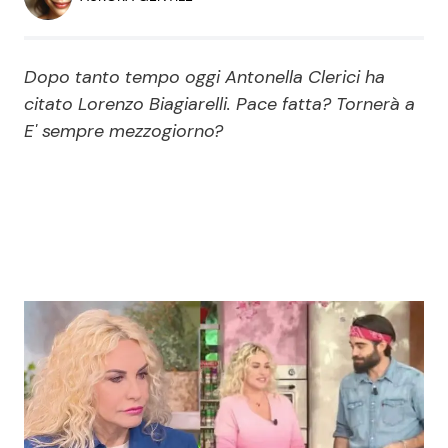
Economia
Fiction e Serie TV
Persone Scomparse
Programmi TV
Dopo tanto tempo oggi Antonella Clerici ha
citato Lorenzo Biagiarelli. Pace fatta? Tornerà a
Politica
E' sempre mezzogiorno?
Reality e Talent
Soap Opera
ShowBiz
Social News
News Cinema
News dal mondo
News Musica
News Spettacolo