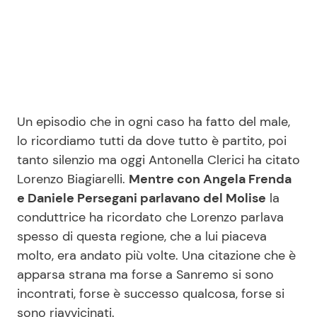
Seguici
Un episodio che in ogni caso ha fatto del male,
Info
lo ricordiamo tutti da dove tutto è partito, poi
tanto silenzio ma oggi Antonella Clerici ha citato
Chi siamo
Lorenzo Biagiarelli.
Mentre con Angela Frenda
Disclaimer e Privacy
e Daniele Persegani parlavano del Molise
la
Redazione
conduttrice ha ricordato che Lorenzo parlava
spesso di questa regione, che a lui piaceva
Contattaci
molto, era andato più volte. Una citazione che è
Pubblicità
apparsa strana ma forse a Sanremo si sono
Privacy Policy
incontrati, forse è successo qualcosa, forse si
sono riavvicinati.