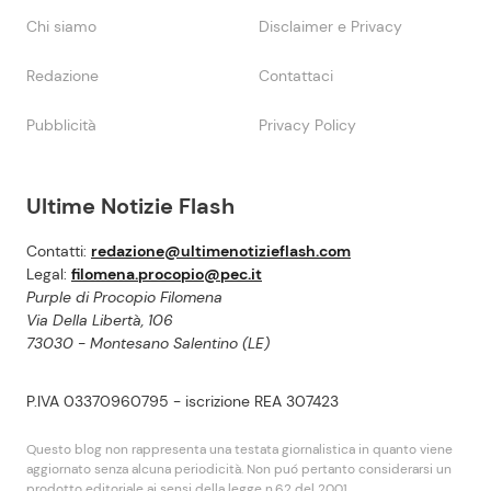
Chi siamo
Disclaimer e Privacy
Redazione
Contattaci
Pubblicità
Privacy Policy
Ultime Notizie Flash
Contatti:
redazione@ultimenotizieflash.com
Legal:
filomena.procopio@pec.it
Purple di Procopio Filomena
Via Della Libertà, 106
73030 - Montesano Salentino (LE)
P.IVA 03370960795 - iscrizione REA 307423
Questo blog non rappresenta una testata giornalistica in quanto viene
aggiornato senza alcuna periodicità. Non puó pertanto considerarsi un
prodotto editoriale ai sensi della legge n.62 del 2001.