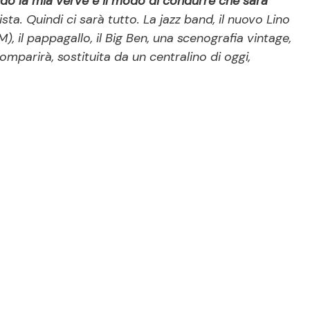
do la mia verve e il modo di condurre che sarà
sta. Quindi ci sarà tutto. La jazz band, il nuovo Lino
), il pappagallo, il Big Ben, una scenografia vintage,
mparirà, sostituita da un centralino di oggi,