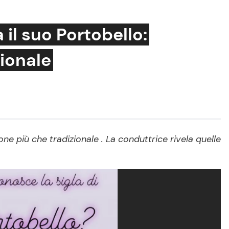
 il suo Portobello:
zionale
Cucina e Ricette
Consigli di Cucina
Dolci
Le Ricette in TV
ione più che tradizionale . La conduttrice rivela quelle
Primi Piatti
Ricette Facili e Veloci
Ricette Feste
Ricette per Bambini