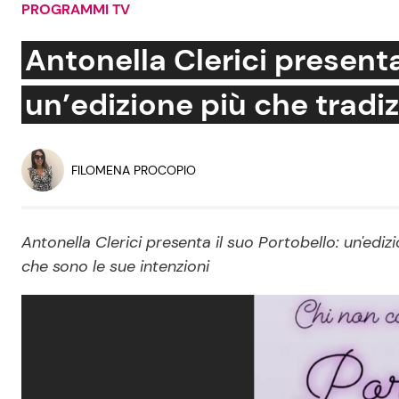
PROGRAMMI TV
Soap Opera
Antonella Clerici presenta
un’edizione più che tradi
Social News
Benessere
News dal mondo
Casa
FILOMENA PROCOPIO
Moda e Style
Mondo Mamma
Antonella Clerici presenta il suo Portobello: un'ediz
che sono le sue intenzioni
News benessere
Salute
Viaggi e Turismo
Festività