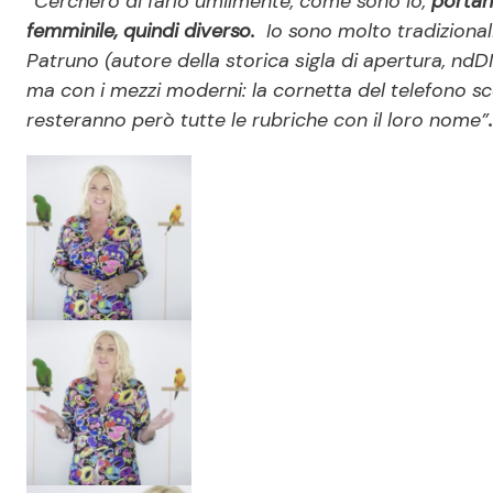
“Cercherò di farlo umilmente, come sono io,
portan
femminile, quindi diverso.
Io sono molto tradizionali
Patruno (autore della storica sigla di apertura, ndDM
ma con i mezzi moderni: la cornetta del telefono sco
resteranno però tutte le rubriche con il loro nome”
.