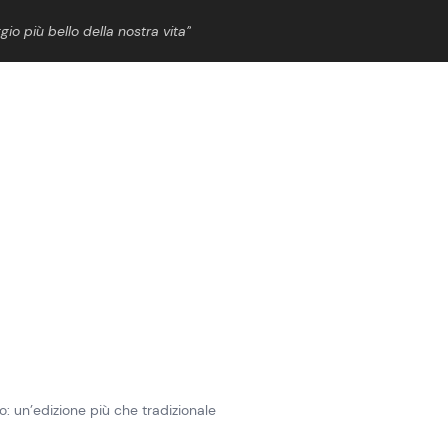
gio più bello della nostra vita”
ShowBiz
News Cinema
News Musica
News Spettacolo
lo: un’edizione più che tradizionale