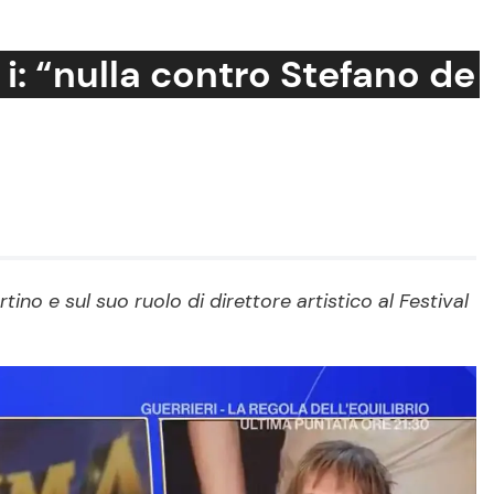
 i: “nulla contro Stefano de
Cucina e Ricette
Consigli di Cucina
Dolci
Le Ricette in TV
ino e sul suo ruolo di direttore artistico al Festival
Primi Piatti
Ricette Facili e Veloci
Ricette Feste
Ricette per Bambini