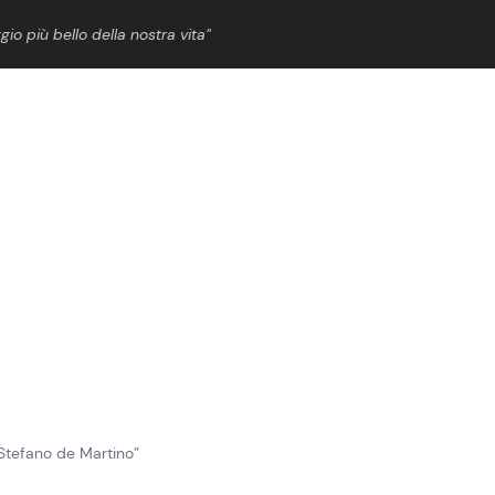
gio più bello della nostra vita”
ShowBiz
News Cinema
News Musica
News Spettacolo
o Stefano de Martino”