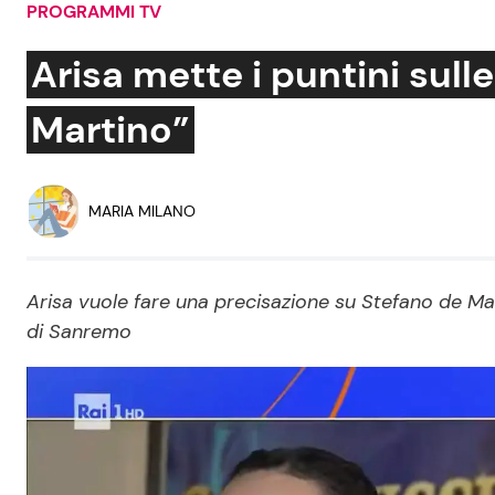
PROGRAMMI TV
Soap Opera
Arisa mette i puntini sulle
Martino”
Social News
Benessere
News dal mondo
Casa
MARIA MILANO
Moda e Style
Mondo Mamma
Arisa vuole fare una precisazione su Stefano de Mart
di Sanremo
News benessere
Salute
Viaggi e Turismo
Festività