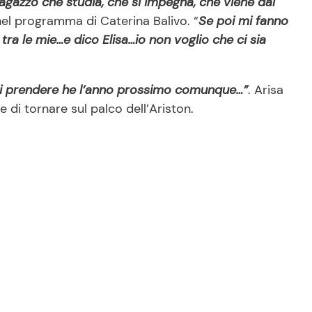
agazzo che studia, che si impegna, che viene dal
nel programma di Caterina Balivo. “
Se poi mi fanno
ra le mie…e dico Elisa…io non voglio che ci sia
i prendere he l’anno prossimo comunque…”
. Arisa
e di tornare sul palco dell’Ariston.