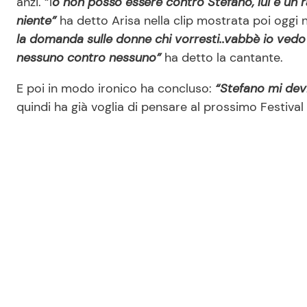
anzi. “I
o non posso essere contro Stefano, lui è un r
niente”
ha detto Arisa nella clip mostrata poi oggi 
la domanda sulle donne chi vorresti..vabbè io vedo t
nessuno contro nessuno”
ha detto la cantante.
E poi in modo ironico ha concluso:
“Stefano mi dev
quindi ha già voglia di pensare al prossimo Festival 