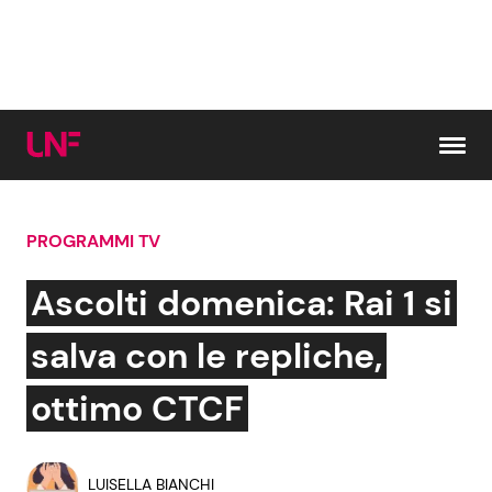
Vai al contenuto
PROGRAMMI TV
Cerca:
Ascolti domenica: Rai 1 si
News e Cronaca
Gossip e TV
salva con le repliche,
Attualità Italiana
Bellezze VIP
ottimo CTCF
Dal Mondo
Coppie VIP
LUISELLA BIANCHI