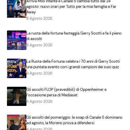
Arriva Milo Infante e Canale 5 cambia tutto dal 24
agosto: nuovi orari per Tutto per la mia famiglia e Far
Away
8 Agosto 2026
La ruota della fortuna festeggia Gerry Scotti e fa il pieno
di ascolti
8 Agosto 2026
La Ruota della Fortuna celebra i 70 anni di Gerry Scotti:
una puntata evento con i grandi campioni dei suoi quiz
6 Agosto 2026
Gli ascolti FLOP (prevedibili) di Oppenheimer e
l’occasione persa di Mediaset
6 Agosto 2026
Gli ascolti del pomeriggio: le soap di Canale 5 dominano
ad agosto, la Moreno prova a difendersi
4 Agosto 2026