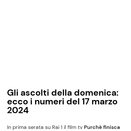
Seguici
Info
Chi siamo
Disclaimer e Privacy
Redazione
Gli ascolti della domenica:
Contattaci
ecco i numeri del 17 marzo
2024
Pubblicità
Privacy Policy
In prima serata su Rai 1 il film tv
Purchè finisca