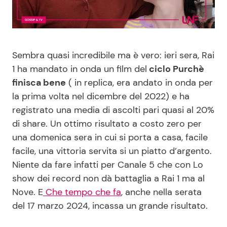
Benessere
Cucina e Ricette
Casa
Consigli di Cucina
Sembra quasi incredibile ma è vero: ieri sera, Rai
1 ha mandato in onda un film del
ciclo Purchè
Moda e Style
Dolci
finisca bene
( in replica, era andato in onda per
la prima volta nel dicembre del 2022) e ha
Mondo Mamma
Le Ricette in TV
registrato una media di ascolti pari quasi al 20%
di share. Un ottimo risultato a costo zero per
News benessere
Primi Piatti
una domenica sera in cui si porta a casa, facile
facile, una vittoria servita si un piatto d’argento.
Salute
Ricette Facili e Veloci
Niente da fare infatti per Canale 5 che con Lo
show dei record non dà battaglia a Rai 1 ma al
Viaggi e Turismo
Ricette Feste
Nove. E
Che tempo che fa
, anche nella serata
del 17 marzo 2024, incassa un grande risultato.
Festività
Ricette per Bambini