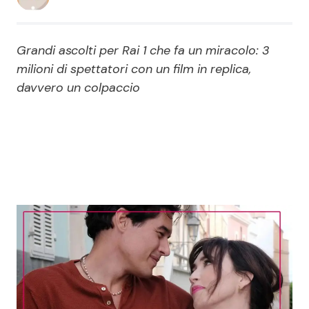
Economia
Fiction e Serie TV
Grandi ascolti per Rai 1 che fa un miracolo: 3
Persone Scomparse
Programmi TV
milioni di spettatori con un film in replica,
davvero un colpaccio
Politica
Reality e Talent
Soap Opera
ShowBiz
Social News
News Cinema
News dal mondo
News Musica
News Spettacolo