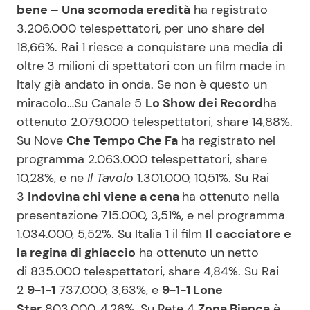
bene – Una scomoda eredità
ha registrato
3.206.000 telespettatori, per uno share del
18,66%. Rai 1 riesce a conquistare una media di
oltre 3 milioni di spettatori con un film made in
Italy già andato in onda. Se non è questo un
miracolo…Su Canale 5
Lo Show dei Record
ha
ottenuto 2.079.000 telespettatori, share 14,88%.
Su Nove
Che Tempo Che Fa
ha registrato nel
programma 2.063.000 telespettatori, share
10,28%, e ne
Il Tavolo
1.301.000, 10,51%. Su Rai
3
Indovina chi viene a cena
ha ottenuto nella
presentazione 715.000, 3,51%, e nel programma
1.034.000, 5,52%. Su Italia 1 il film
Il cacciatore e
la regina di ghiaccio
ha ottenuto un netto
di 835.000 telespettatori, share 4,84%. Su Rai
2
9-1-1
737.000, 3,63%, e
9-1-1 Lone
Star
803.000, 4,26%. Su Rete 4
Zona Bianca
è