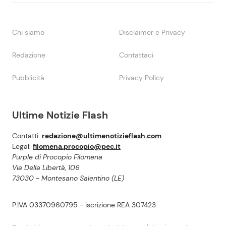
Chi siamo
Disclaimer e Privacy
Redazione
Contattaci
Pubblicità
Privacy Policy
Ultime Notizie Flash
Contatti:
redazione@ultimenotizieflash.com
Legal:
filomena.procopio@pec.it
Purple di Procopio Filomena
Via Della Libertà, 106
73030 - Montesano Salentino (LE)
P.IVA 03370960795 - iscrizione REA 307423