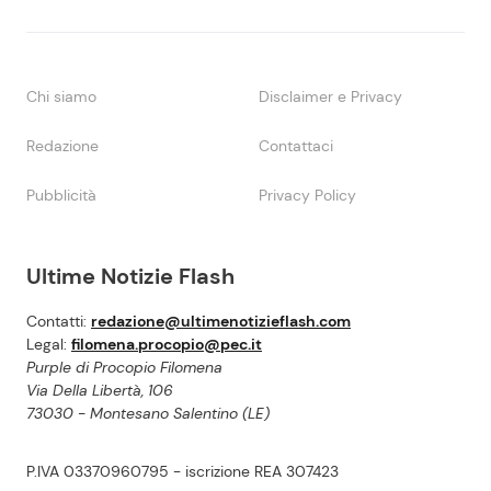
Chi siamo
Disclaimer e Privacy
Redazione
Contattaci
Pubblicità
Privacy Policy
Ultime Notizie Flash
Contatti:
redazione@ultimenotizieflash.com
Legal:
filomena.procopio@pec.it
Purple di Procopio Filomena
Via Della Libertà, 106
73030 - Montesano Salentino (LE)
P.IVA 03370960795 - iscrizione REA 307423