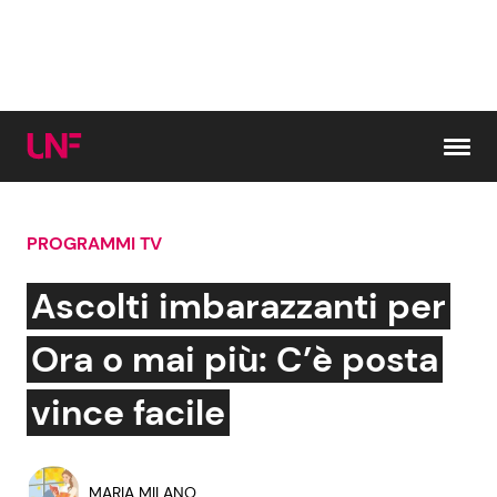
Vai al contenuto
PROGRAMMI TV
Cerca:
Ascolti imbarazzanti per
News e Cronaca
Gossip e TV
Ora o mai più: C’è posta
Attualità Italiana
Bellezze VIP
vince facile
Dal Mondo
Coppie VIP
MARIA MILANO