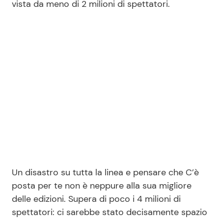
vista da meno di 2 milioni di spettatori.
Seguici
Info
Chi siamo
Disclaimer e Privacy
Redazione
Contattaci
Un disastro su tutta la linea e pensare che C’è
Pubblicità
posta per te non è neppure alla sua migliore
delle edizioni. Supera di poco i 4 milioni di
Privacy Policy
spettatori: ci sarebbe stato decisamente spazio