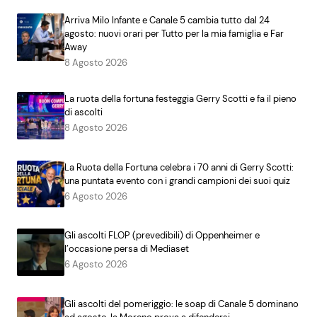
Arriva Milo Infante e Canale 5 cambia tutto dal 24
agosto: nuovi orari per Tutto per la mia famiglia e Far
Away
8 Agosto 2026
La ruota della fortuna festeggia Gerry Scotti e fa il pieno
di ascolti
8 Agosto 2026
La Ruota della Fortuna celebra i 70 anni di Gerry Scotti:
una puntata evento con i grandi campioni dei suoi quiz
6 Agosto 2026
Gli ascolti FLOP (prevedibili) di Oppenheimer e
l’occasione persa di Mediaset
6 Agosto 2026
Gli ascolti del pomeriggio: le soap di Canale 5 dominano