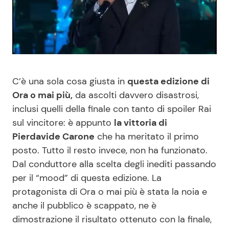
Benessere
Cucina e Ricette
Casa
Consigli di Cucina
Moda e Style
Dolci
C’è una sola cosa giusta in
questa edizione di
Ora o mai più,
da ascolti davvero disastrosi,
Mondo Mamma
Le Ricette in TV
inclusi quelli della finale con tanto di spoiler Rai
sul vincitore: è appunto
la vittoria di
News benessere
Primi Piatti
Pierdavide Carone
che ha meritato il primo
posto. Tutto il resto invece, non ha funzionato.
Salute
Ricette Facili e Veloci
Dal conduttore alla scelta degli inediti passando
per il “mood” di questa edizione. La
Viaggi e Turismo
Ricette Feste
protagonista di Ora o mai più è stata la noia e
anche il pubblico è scappato, ne è
Festività
Ricette per Bambini
dimostrazione il risultato ottenuto con la finale,