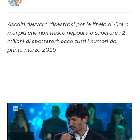
Economia
Fiction e Serie TV
Persone Scomparse
Programmi TV
Ascolti davvero disastrosi per la finale di Ora o
mai più che non riesce neppure a superare i 2
Politica
Reality e Talent
milioni di spettatori: ecco tutti i numeri del
primo marzo 2025
Soap Opera
ShowBiz
Social News
News Cinema
News dal mondo
News Musica
News Spettacolo