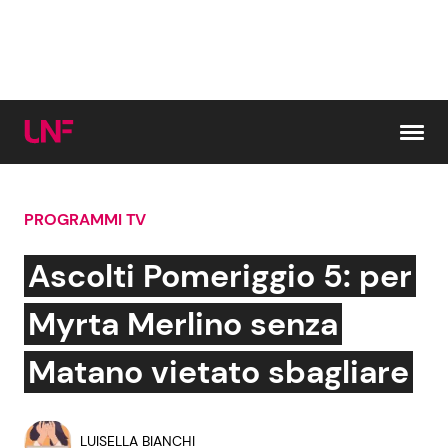
Vai al contenuto
PROGRAMMI TV
Cerca:
Ascolti Pomeriggio 5: per
News e Cronaca
Gossip e TV
Myrta Merlino senza
Attualità Italiana
Bellezze VIP
Matano vietato sbagliare
Dal Mondo
Coppie VIP
LUISELLA BIANCHI