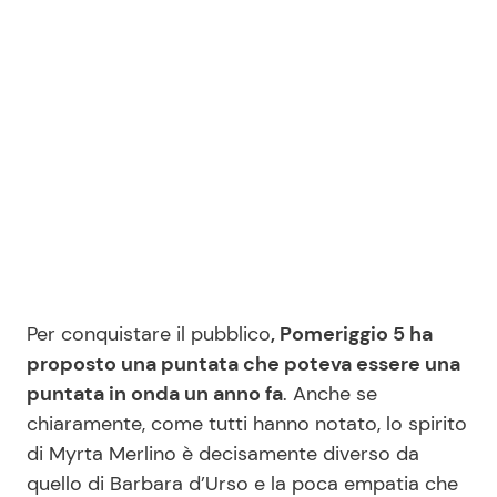
Seguici
Info
Chi siamo
Disclaimer e Privacy
Redazione
Per conquistare il pubblico
, Pomeriggio 5 ha
proposto una puntata che poteva essere una
Contattaci
puntata in onda un anno fa
. Anche se
Pubblicità
chiaramente, come tutti hanno notato, lo spirito
Privacy Policy
di Myrta Merlino è decisamente diverso da
quello di Barbara d’Urso e la poca empatia che