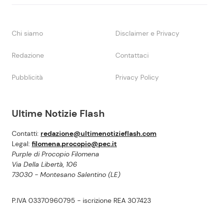
Chi siamo
Disclaimer e Privacy
Redazione
Contattaci
Pubblicità
Privacy Policy
Ultime Notizie Flash
Contatti:
redazione@ultimenotizieflash.com
Legal:
filomena.procopio@pec.it
Purple di Procopio Filomena
Via Della Libertà, 106
73030 - Montesano Salentino (LE)
P.IVA 03370960795 - iscrizione REA 307423