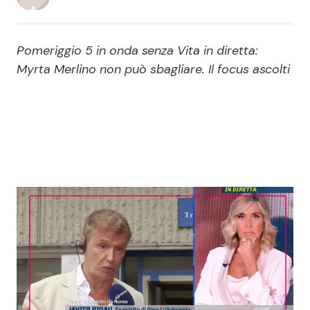
Economia
Fiction e Serie TV
Pomeriggio 5 in onda senza Vita in diretta:
Persone Scomparse
Programmi TV
Myrta Merlino non può sbagliare. Il focus ascolti
Politica
Reality e Talent
Soap Opera
ShowBiz
Social News
News Cinema
News dal mondo
News Musica
News Spettacolo