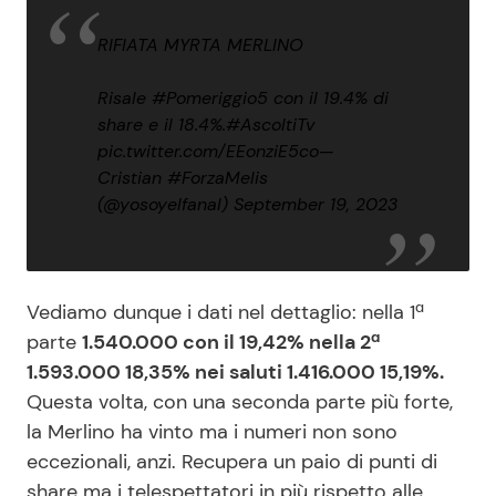
RIFIATA MYRTA MERLINO
Risale
#Pomeriggio5
con il 19.4% di
share e il 18.4%.
#AscoltiTv
pic.twitter.com/EEonziE5co
—
Cristian #ForzaMelis
(@yosoyelfanal)
September 19, 2023
Vediamo dunque i dati nel dettaglio: nella 1ª
parte
1.540.000 con il 19,42% nella 2ª
1.593.000 18,35% nei saluti 1.416.000 15,19%.
Questa volta, con una seconda parte più forte,
la Merlino ha vinto ma i numeri non sono
eccezionali, anzi. Recupera un paio di punti di
share ma i telespettatori in più rispetto alle