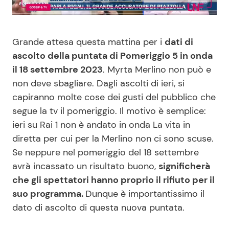
Benessere
Cucina e Ricette
Grande attesa questa mattina per i
dati di
Casa
Consigli di Cucina
ascolto della puntata di Pomeriggio 5 in onda
il 18 settembre 2023
. Myrta Merlino non può e
Moda e Style
Dolci
non deve sbagliare. Dagli ascolti di ieri, si
capiranno molte cose dei gusti del pubblico che
Mondo Mamma
Le Ricette in TV
segue la tv il pomeriggio. Il motivo è semplice:
ieri su Rai 1 non è andato in onda La vita in
News benessere
Primi Piatti
diretta per cui per la Merlino non ci sono scuse.
Se neppure nel pomeriggio del 18 settembre
Salute
Ricette Facili e Veloci
avrà incassato un risultato buono,
significherà
che gli spettatori hanno proprio il rifiuto per il
Viaggi e Turismo
Ricette Feste
suo programma.
Dunque è importantissimo il
dato di ascolto di questa nuova puntata.
Festività
Ricette per Bambini