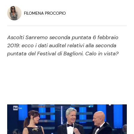
Economia
Fiction e Serie TV
FILOMENA PROCOPIO
Persone Scomparse
Programmi TV
Ascolti Sanremo seconda puntata 6 febbraio
Politica
Reality e Talent
2019: ecco i dati auditel relativi alla seconda
puntata del Festival di Baglioni. Calo in vista?
Soap Opera
ShowBiz
Social News
News Cinema
News dal mondo
News Musica
News Spettacolo