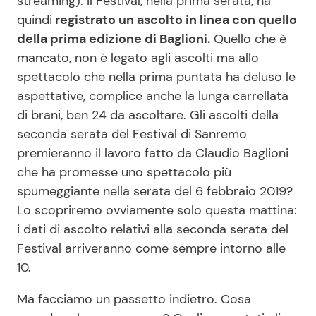
streaming). Il Festival, nella prima serata, ha
quindi
registrato un ascolto in linea con quello
della prima edizione di Baglioni.
Quello che è
Seguici
mancato, non è legato agli ascolti ma allo
spettacolo che nella prima puntata ha deluso le
aspettative, complice anche la lunga carrellata
di brani, ben 24 da ascoltare. Gli ascolti della
Info
seconda serata del Festival di Sanremo
premieranno il lavoro fatto da Claudio Baglioni
Chi siamo
che ha promesse uno spettacolo più
Disclaimer e Privacy
spumeggiante nella serata del 6 febbraio 2019?
Lo scopriremo ovviamente solo questa mattina:
Redazione
i dati di ascolto relativi alla seconda serata del
Contattaci
Festival arriveranno come sempre intorno alle
Pubblicità
10.
Privacy Policy
Ma facciamo un passetto indietro. Cosa