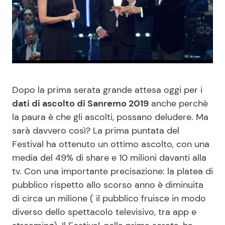
Benessere
Cucina e Ricette
Casa
Consigli di Cucina
Moda e Style
Dolci
Dopo la prima serata grande attesa oggi per i
Mondo Mamma
Le Ricette in TV
dati di ascolto di Sanremo 2019
anche perchè
la paura è che gli ascolti, possano deludere. Ma
News benessere
Primi Piatti
sarà davvero così? La prima puntata del
Festival ha ottenuto un ottimo ascolto, con una
Salute
Ricette Facili e Veloci
media del 49% di share e 10 milioni davanti alla
tv. Con una importante precisazione: la platea di
pubblico rispetto allo scorso anno è diminuita
Viaggi e Turismo
Ricette Feste
di circa un milione ( il pubblico fruisce in modo
diverso dello spettacolo televisivo, tra app e
Festività
Ricette per Bambini