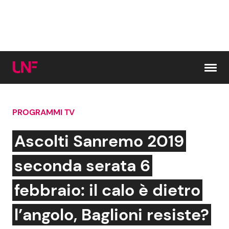
Vai al contenuto
PROGRAMMI TV
Cerca:
Ascolti Sanremo 2019
News e Cronaca
Gossip e TV
seconda serata 6
Attualità Italiana
Bellezze VIP
febbraio: il calo è dietro
Dal Mondo
Coppie VIP
l’angolo, Baglioni resiste?