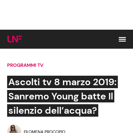
Vai al contenuto
PROGRAMMI TV
Cerca:
Ascolti tv 8 marzo 2019:
News e Cronaca
Gossip e TV
Sanremo Young batte Il
Attualità Italiana
Bellezze VIP
silenzio dell’acqua?
Dal Mondo
Coppie VIP
FILOMENA PROCOPIO