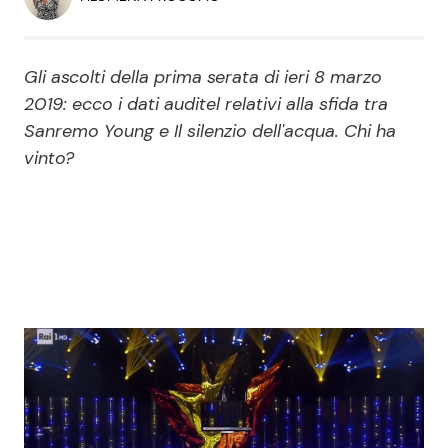
Economia
Fiction e Serie TV
Persone Scomparse
Programmi TV
Gli ascolti della prima serata di ieri 8 marzo
2019: ecco i dati auditel relativi alla sfida tra
Politica
Sanremo Young e Il silenzio dell'acqua. Chi ha
Reality e Talent
vinto?
Soap Opera
ShowBiz
Social News
News Cinema
News dal mondo
News Musica
News Spettacolo