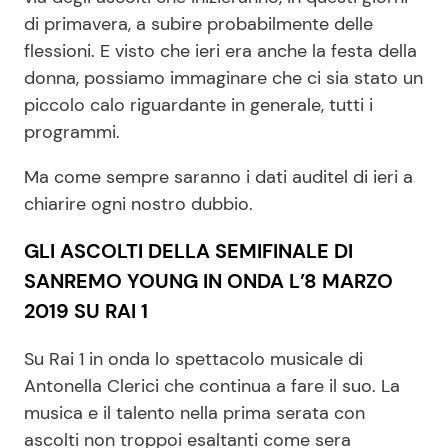
di primavera, a subire probabilmente delle
flessioni. E visto che ieri era anche la festa della
Seguici
donna, possiamo immaginare che ci sia stato un
piccolo calo riguardante in generale, tutti i
programmi.
Ma come sempre saranno i dati auditel di ieri a
Info
chiarire ogni nostro dubbio.
Chi siamo
GLI ASCOLTI DELLA SEMIFINALE DI
Disclaimer e Privacy
SANREMO YOUNG IN ONDA L’8 MARZO
Redazione
2019 SU RAI 1
Contattaci
Su Rai 1 in onda lo spettacolo musicale di
Pubblicità
Antonella Clerici che continua a fare il suo. La
Privacy Policy
musica e il talento nella prima serata con
ascolti non troppoi esaltanti come sera