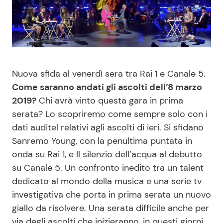
Benessere
Cucina e Ricette
Casa
Consigli di Cucina
Moda e Style
Dolci
Nuova sfida al venerdì sera tra Rai 1 e Canale 5.
Come saranno andati gli ascolti dell’8 marzo
Mondo Mamma
Le Ricette in TV
2019?
Chi avrà vinto questa gara in prima
serata? Lo scopriremo come sempre solo con i
News benessere
Primi Piatti
dati auditel relativi agli ascolti di ieri. Si sfidano
Sanremo Young, con la penultima puntata in
onda su Rai 1, e Il silenzio dell’acqua al debutto
Salute
Ricette Facili e Veloci
su Canale 5. Un confronto inedito tra un talent
dedicato al mondo della musica e una serie tv
Viaggi e Turismo
Ricette Feste
investigativa che porta in prima serata un nuovo
giallo da risolvere. Una serata difficile anche per
Festività
Ricette per Bambini
via degli ascolti che inizieranno, in questi giorni