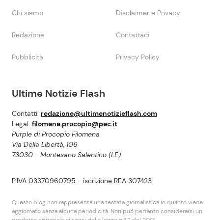
Chi siamo
Disclaimer e Privacy
Redazione
Contattaci
Pubblicità
Privacy Policy
Ultime Notizie Flash
Contatti:
redazione@ultimenotizieflash.com
Legal:
filomena.procopio@pec.it
Purple di Procopio Filomena
Via Della Libertà, 106
73030 - Montesano Salentino (LE)
P.IVA 03370960795 - iscrizione REA 307423
Questo blog non rappresenta una testata giornalistica in quanto viene
aggiornato senza alcuna periodicità. Non puó pertanto considerarsi un
prodotto editoriale ai sensi della legge n.62 del 2001.