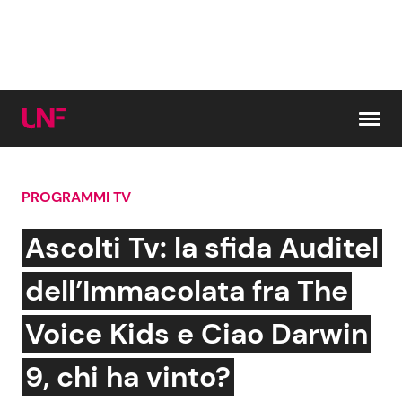
Vai al contenuto
PROGRAMMI TV
Cerca:
Ascolti Tv: la sfida Auditel
News e Cronaca
Gossip e TV
dell’Immacolata fra The
Attualità Italiana
Bellezze VIP
Voice Kids e Ciao Darwin
Dal Mondo
Coppie VIP
9, chi ha vinto?