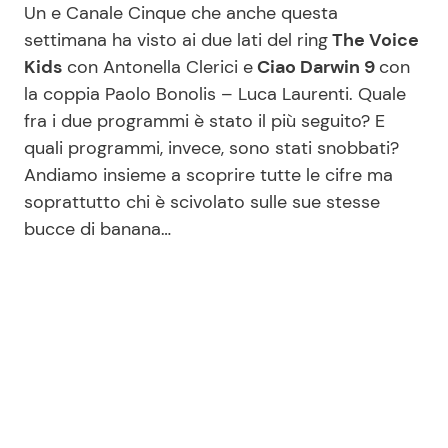
Un e Canale Cinque che anche questa
settimana ha visto ai due lati del ring
The Voice
Kids
con Antonella Clerici e
Ciao Darwin 9
con
Seguici
la coppia Paolo Bonolis – Luca Laurenti. Quale
fra i due programmi è stato il più seguito? E
quali programmi, invece, sono stati snobbati?
Andiamo insieme a scoprire tutte le cifre ma
Info
soprattutto chi è scivolato sulle sue stesse
Chi siamo
bucce di banana…
Disclaimer e Privacy
Redazione
Contattaci
Pubblicità
Privacy Policy