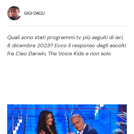
Economia
Fiction e Serie TV
GIGI DAQU
Persone Scomparse
Programmi TV
Quali sono stati programmi tv più seguiti di ieri,
Politica
Reality e Talent
8 dicembre 2023? Ecco il responso degli ascolti
fra Ciao Darwin, The Voice Kids e non solo
Soap Opera
ShowBiz
Social News
News Cinema
News dal mondo
News Musica
News Spettacolo