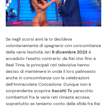
Benessere
Cucina e Ricette
Casa
Consigli di Cucina
Moda e Style
Dolci
Se negli scorsi anni la tv decideva
volontariamente di spegnarsi con concomitanza
Mondo Mamma
Le Ricette in TV
delle varie festività, ieri
8 dicembre 2023
è
accaduto l’esatto contrario: da Rai Uno fino a
News benessere
Primi Piatti
Real Time, le principali reti televisive hanno
deciso di mantenere in onda il loro palinsesto
Salute
Ricette Facili e Veloci
anche in concomitanza con le celebrazioni
dell’Immacolata Concezione. Dunque non è
Viaggi e Turismo
Ricette Feste
sorprendente scoprire
Ascolti Tv
parecchio
combattuti fra le varie reti rimaste accese,
Festività
Ricette per Bambini
soprattutto se teniamo conto della sfida fra Rai