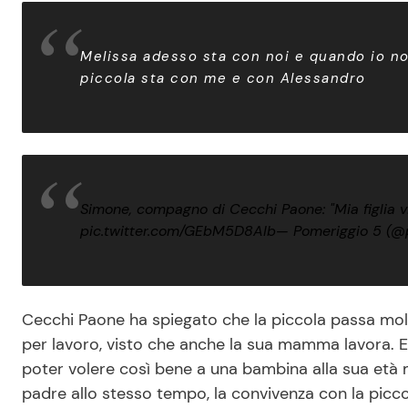
Melissa adesso sta con noi e quando io non
piccola sta con me e con Alessandro
Simone, compagno di Cecchi Paone: "Mia figlia v
pic.twitter.com/GEbM5D8AIb
— Pomeriggio 5 (@
Cecchi Paone ha spiegato che la piccola passa mol
per lavoro, visto che anche la sua mamma lavora. E
poter volere così bene a una bambina alla sua età 
padre allo stesso tempo, la convivenza con la piccol