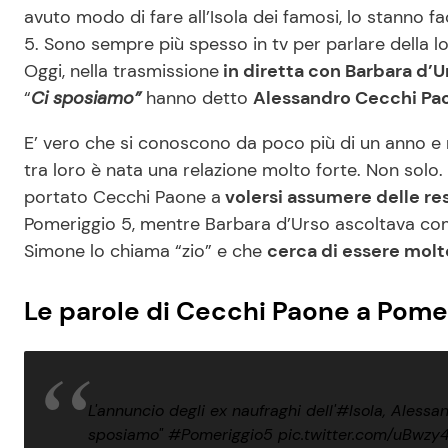
avuto modo di fare all’Isola dei famosi, lo stanno f
5. Sono sempre più spesso in tv per parlare della l
Oggi, nella trasmissione
in diretta con Barbara d’U
“
Ci sposiamo”
hanno detto
Alessandro Cecchi Paon
E’ vero che si conoscono da poco più di un anno e
tra loro è nata una relazione molto forte. Non solo. 
portato Cecchi Paone a
volersi assumere delle re
Pomeriggio 5, mentre Barbara d’Urso ascoltava comp
Simone lo chiama “zio” e che
cerca di essere molto
Le parole di Cecchi Paone a Pome
L'annuncio degli ex naufraghi dell'
#Isola
, Alessa
sposiamo"
#Pomeriggio5
pic.twitter.com/uBwzy