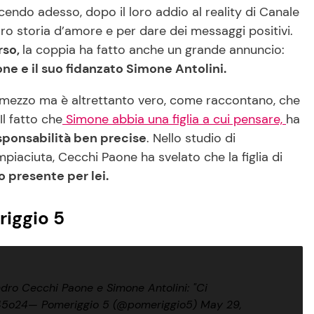
acendo adesso, dopo il loro addio al reality di Canale
oro storia d’amore e per dare dei messaggi positivi.
rso,
la coppia ha fatto anche un grande annuncio:
e e il suo fidanzato Simone Antolini.
 mezzo ma è altrettanto vero, come raccontano, che
Il fatto che
Simone abbia una figlia a cui pensare,
ha
sponsabilità ben precise
. Nello studio di
iaciuta, Cecchi Paone ha svelato che la figlia di
 presente per lei.
riggio 5
ndro Cecchi Paone e Simone Antolini: "Ci
45o24
— Pomeriggio 5 (@pomeriggio5)
May 29,