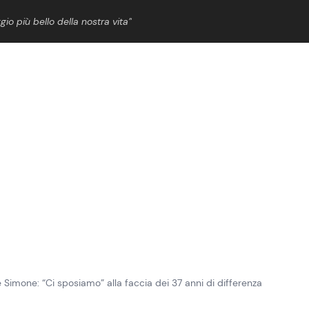
gio più bello della nostra vita”
ShowBiz
News Cinema
News Musica
News Spettacolo
imone: “Ci sposiamo” alla faccia dei 37 anni di differenza