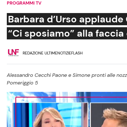
PROGRAMMI TV
Soap Opera
Barbara d’Urso applaude
“Ci sposiamo” alla faccia 
Social News
Benessere
REDAZIONE ULTIMENOTIZIEFLASH
News dal mondo
Casa
Moda e Style
Mondo Mamma
Alessandro Cecchi Paone e Simone pronti alle nozze
Pomeriggio 5
News benessere
Salute
Viaggi e Turismo
Festività