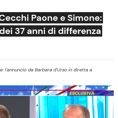
 Cecchi Paone e Simone:
dei 37 anni di differenza
Cucina e Ricette
Consigli di Cucina
Dolci
Le Ricette in TV
: l'annuncio da Barbara d'Urso in diretta a
Primi Piatti
Ricette Facili e Veloci
Ricette Feste
Ricette per Bambini