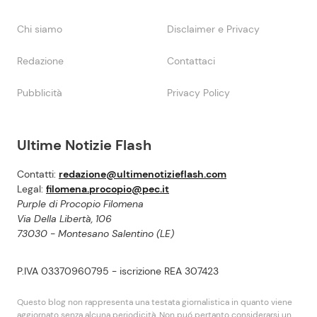
Chi siamo
Disclaimer e Privacy
Redazione
Contattaci
Pubblicità
Privacy Policy
Ultime Notizie Flash
Contatti:
redazione@ultimenotizieflash.com
Legal:
filomena.procopio@pec.it
Purple di Procopio Filomena
Via Della Libertà, 106
73030 - Montesano Salentino (LE)
P.IVA 03370960795 - iscrizione REA 307423
Questo blog non rappresenta una testata giornalistica in quanto viene
aggiornato senza alcuna periodicità. Non puó pertanto considerarsi un