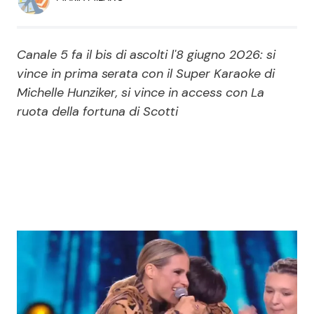
Economia
Fiction e Serie TV
Persone Scomparse
Programmi TV
Canale 5 fa il bis di ascolti l'8 giugno 2026: si
vince in prima serata con il Super Karaoke di
Politica
Reality e Talent
Michelle Hunziker, si vince in access con La
ruota della fortuna di Scotti
Soap Opera
ShowBiz
Social News
News Cinema
News dal mondo
News Musica
News Spettacolo