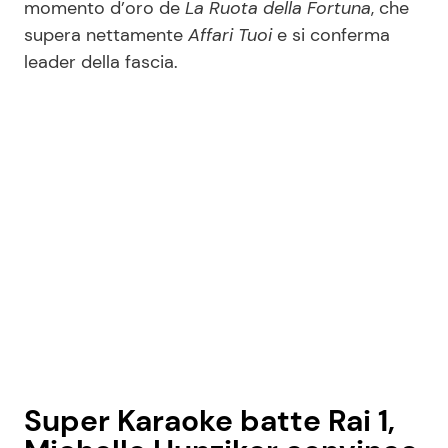
momento d’oro de
La Ruota della Fortuna
, che
supera nettamente
Affari Tuoi
e si conferma
leader della fascia.
Seguici
Info
Chi siamo
Disclaimer e Privacy
Redazione
Contattaci
Pubblicità
Privacy Policy
Super Karaoke batte Rai 1,