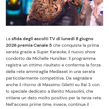
Benessere
Cucina e Ricette
Casa
Consigli di Cucina
Moda e Style
Dolci
La
sfida degli ascolti TV di lunedì 8 giugno
2026 premia Canale 5
che conquista la prima
Mondo Mamma
Le Ricette in TV
serata grazie a
Super Karaoke
, il nuovo show
condotto da Michelle Hunziker. Il programma
News benessere
Primi Piatti
registra un ottimo risultato e conferma la forza
della rete ammiraglia Mediaset in una serata
Salute
Ricette Facili e Veloci
particolarmente competitiva. Da segnalare
anche il ritorno di Massimo Giletti su Rai 3 con
Viaggi e Turismo
Ricette Feste
lo speciale dedicato a Benito Mussolini, che
ottiene un dato molto positivo per la terza rete.
Festività
Ricette per Bambini
Nell’access prime time, invece, continua il