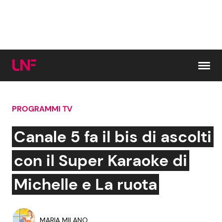
Vai al contenuto
PROGRAMMI TV
Cerca:
Canale 5 fa il bis di ascolti
News e Cronaca
Gossip e TV
con il Super Karaoke di
Attualità Italiana
Bellezze VIP
Michelle e La ruota
Dal Mondo
Coppie VIP
MARIA MILANO