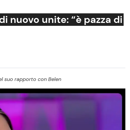
di nuovo unite: “è pazza di
Cucina e Ricette
Consigli di Cucina
Dolci
Le Ricette in TV
del suo rapporto con Belen
Primi Piatti
Ricette Facili e Veloci
Ricette Feste
Ricette per Bambini