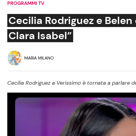
PROGRAMMI TV
Soap Opera
Cecilia Rodriguez e Belen 
Clara Isabel”
Social News
Benessere
News dal mondo
Casa
MARIA MILANO
Moda e Style
Mondo Mamma
Cecilia Rodriguez a Verissimo è tornata a parlare 
News benessere
Salute
Viaggi e Turismo
Festività