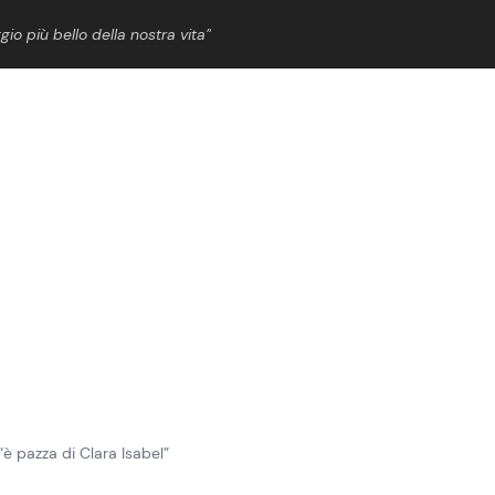
gio più bello della nostra vita”
ShowBiz
News Cinema
News Musica
News Spettacolo
“è pazza di Clara Isabel”