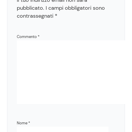
Il tuo indirizzo email non sarà
pubblicato.
I campi obbligatori sono
contrassegnati
*
Commento
*
Nome
*