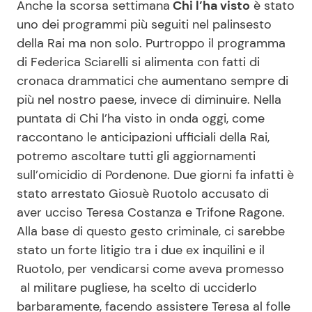
Anche la scorsa settimana
Chi l’ha visto
è stato
uno dei programmi più seguiti nel palinsesto
della Rai ma non solo. Purtroppo il programma
Seguici
di Federica Sciarelli si alimenta con fatti di
cronaca drammatici che aumentano sempre di
più nel nostro paese, invece di diminuire. Nella
puntata di Chi l’ha visto in onda oggi, come
Info
raccontano le anticipazioni ufficiali della Rai,
potremo ascoltare tutti gli aggiornamenti
Chi siamo
sull’omicidio di Pordenone. Due giorni fa infatti è
Disclaimer e Privacy
stato arrestato Giosuè Ruotolo accusato di
Redazione
aver ucciso Teresa Costanza e Trifone Ragone.
Alla base di questo gesto criminale, ci sarebbe
Contattaci
stato un forte litigio tra i due ex inquilini e il
Pubblicità
Ruotolo, per vendicarsi come aveva promesso
Privacy Policy
al militare pugliese, ha scelto di ucciderlo
barbaramente, facendo assistere Teresa al folle