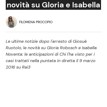
novità su Gloria e Isabella
Economia
Fiction e Serie TV
Persone Scomparse
Programmi TV
FILOMENA PROCOPIO
Politica
Reality e Talent
Le ultime notizie dopo l'arresto di Giosuè
Soap Opera
Ruotolo, le novità su Gloria Robosch e Isabella
Noventa: le anticipazioni di Chi l'ha visto per i
casi trattati nella puntata in diretta il 9 marzo
ShowBiz
Social News
2016 su Rai3
News Cinema
News dal mondo
News Musica
News Spettacolo