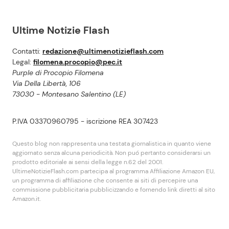
Ultime Notizie Flash
Contatti:
redazione@ultimenotizieflash.com
Legal:
filomena.procopio@pec.it
Purple di Procopio Filomena
Via Della Libertà, 106
73030 - Montesano Salentino (LE)
P.IVA 03370960795 - iscrizione REA 307423
Questo blog non rappresenta una testata giornalistica in quanto viene
aggiornato senza alcuna periodicità. Non puó pertanto considerarsi un
prodotto editoriale ai sensi della legge n.62 del 2001.
UltimeNotizieFlash.com partecipa al programma Affiliazione Amazon EU,
un programma di affiliazione che consente ai siti di percepire una
commissione pubblicitaria pubblicizzando e fornendo link diretti al sito
Amazon.it.