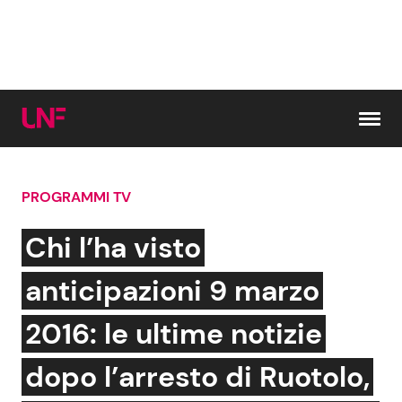
Vai al contenuto
PROGRAMMI TV
Cerca:
Chi l’ha visto
News e Cronaca
Gossip e TV
anticipazioni 9 marzo
Attualità Italiana
Bellezze VIP
2016: le ultime notizie
Dal Mondo
Coppie VIP
dopo l’arresto di Ruotolo,