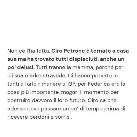
Seguici
Non ce l’ha fatta,
Ciro Petrone è tornato a casa
Info
sua ma ha trovato tutti dispiaciuti, anche un
po’ delusi.
Tutti tranne la mamma, perché per
Chi siamo
lui sua madre stravede. Ci hanno provato in
Disclaimer e Privacy
tanti a farlo rimanere al GF, per Federica era la
Redazione
cosa più importante, magari il momento per
costruire davvero il loro futuro. Ciro sa che
Contattaci
adesso deve passare un po’ di tempo prima di
Pubblicità
ricevere perdoni e sorrisi.
Privacy Policy