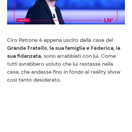
Benessere
Cucina e Ricette
Casa
Consigli di Cucina
Ciro Petrone è appena uscito dalla casa del
Moda e Style
Dolci
Grande Fratello, la sua famiglia e Federica, la
sua fidanzata,
sono arrabbiati con lui. Come
Mondo Mamma
Le Ricette in TV
tutti avrebbero voluto che lui restasse nella
casa, che andasse fino in fondo al reality show
News benessere
Primi Piatti
così tanto desiderato.
Salute
Ricette Facili e Veloci
Viaggi e Turismo
Ricette Feste
Festività
Ricette per Bambini