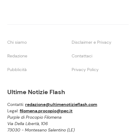
Chi siamo
Disclaimer e Privacy
Redazione
Contattaci
Pubblicità
Privacy Policy
Ultime Notizie Flash
Contatti:
redazione@ultimenotizieflash.com
Legal:
filomena.procopio@pec.it
Purple di Procopio Filomena
Via Della Libertà, 106
73030 - Montesano Salentino (LE)