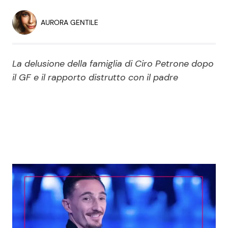
Economia
Fiction e Serie TV
AURORA GENTILE
Persone Scomparse
Programmi TV
La delusione della famiglia di Ciro Petrone dopo
Politica
Reality e Talent
il GF e il rapporto distrutto con il padre
Soap Opera
ShowBiz
Social News
News Cinema
News dal mondo
News Musica
News Spettacolo