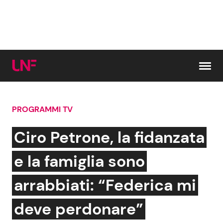
Vai al contenuto
PROGRAMMI TV
Cerca:
Ciro Petrone, la fidanzata
News e Cronaca
Gossip e TV
e la famiglia sono
Attualità Italiana
Bellezze VIP
arrabbiati: “Federica mi
Dal Mondo
Coppie VIP
deve perdonare”