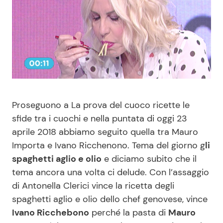
Benessere
Cucina e Ricette
Casa
Consigli di Cucina
Moda e Style
Dolci
Mondo Mamma
Le Ricette in TV
Proseguono a La prova del cuoco ricette le
sfide tra i cuochi e nella puntata di oggi 23
News benessere
Primi Piatti
aprile 2018 abbiamo seguito quella tra Mauro
Importa e Ivano Ricchenono. Tema del giorno g
li
Salute
Ricette Facili e Veloci
spaghetti aglio e olio
e diciamo subito che il
tema ancora una volta ci delude. Con l’assaggio
Viaggi e Turismo
Ricette Feste
di Antonella Clerici vince la ricetta degli
spaghetti aglio e olio dello chef genovese, vince
Festività
Ricette per Bambini
Ivano Ricchebono
perché la pasta di
Mauro