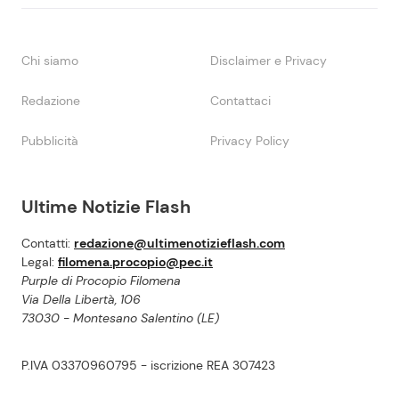
Chi siamo
Disclaimer e Privacy
Redazione
Contattaci
Pubblicità
Privacy Policy
Ultime Notizie Flash
Contatti:
redazione@ultimenotizieflash.com
Legal:
filomena.procopio@pec.it
Purple di Procopio Filomena
Via Della Libertà, 106
73030 - Montesano Salentino (LE)
P.IVA 03370960795 - iscrizione REA 307423