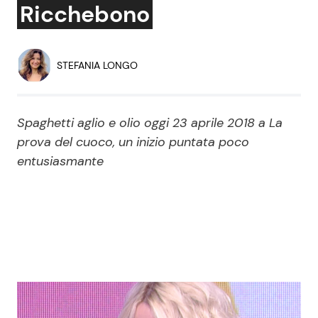
Ricchebono
Economia
Fiction e Serie TV
Persone Scomparse
Programmi TV
STEFANIA LONGO
Politica
Reality e Talent
Spaghetti aglio e olio oggi 23 aprile 2018 a La
Soap Opera
prova del cuoco, un inizio puntata poco
entusiasmante
ShowBiz
Social News
News Cinema
News dal mondo
News Musica
News Spettacolo