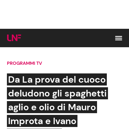
Vai al contenuto
PROGRAMMI TV
Cerca:
Da La prova del cuoco
News e Cronaca
Gossip e TV
deludono gli spaghetti
Attualità Italiana
Bellezze VIP
aglio e olio di Mauro
Dal Mondo
Coppie VIP
Improta e Ivano