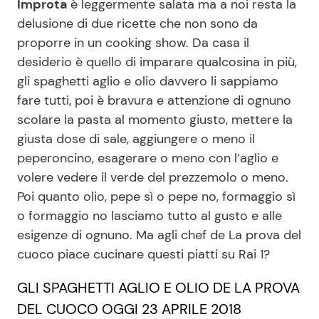
Improta
è leggermente salata ma a noi resta la
delusione di due ricette che non sono da
proporre in un cooking show. Da casa il
Seguici
desiderio è quello di imparare qualcosina in più,
gli spaghetti aglio e olio davvero li sappiamo
fare tutti, poi è bravura e attenzione di ognuno
scolare la pasta al momento giusto, mettere la
Info
giusta dose di sale, aggiungere o meno il
peperoncino, esagerare o meno con l’aglio e
Chi siamo
volere vedere il verde del prezzemolo o meno.
Disclaimer e Privacy
Poi quanto olio, pepe sì o pepe no, formaggio sì
Redazione
o formaggio no lasciamo tutto al gusto e alle
esigenze di ognuno. Ma agli chef de La prova del
Contattaci
cuoco piace cucinare questi piatti su Rai 1?
Pubblicità
GLI SPAGHETTI AGLIO E OLIO DE LA PROVA
Privacy Policy
DEL CUOCO OGGI 23 APRILE 2018