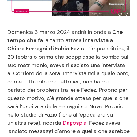
Benessere
Cucina e Ricette
Casa
Consigli di Cucina
Domenica 3 marzo 2024 andrà in onda a
Che
tempo che fa
la tanto attesa
intervista a
Moda e Style
Dolci
Chiara Ferragni di Fabio Fazio.
L’imprenditrice, il
20 febbraio prima che scoppiasse la bomba sul
Mondo Mamma
Le Ricette in TV
suo matrimonio, aveva rilasciato una intervista
al Corriere della sera. Intervista nella quale però,
News benessere
Primi Piatti
come tutti abbiamo letto ieri, non ha mai
parlato dei problemi tra lei e Fedez. Proprio per
Salute
Ricette Facili e Veloci
questo motivo, c’è grande attesa per quella che
sarà l’ospitata della Ferragni sul Nove. Proprio
Viaggi e Turismo
Ricette Feste
nello studio di Fazio ( che all’epoca era su
un’altra rete), ricorda
Dagospia
, Fedez aveva
Festività
Ricette per Bambini
lanciato messaggi d’amore a quella che sarebbe