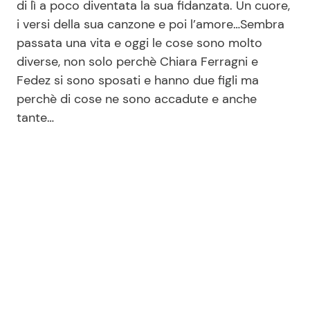
di lì a poco diventata la sua fidanzata. Un cuore,
i versi della sua canzone e poi l’amore…Sembra
passata una vita e oggi le cose sono molto
Seguici
diverse, non solo perchè Chiara Ferragni e
Fedez si sono sposati e hanno due figli ma
perchè di cose ne sono accadute e anche
tante…
Info
Chi siamo
Disclaimer e Privacy
Redazione
Contattaci
Pubblicità
Privacy Policy