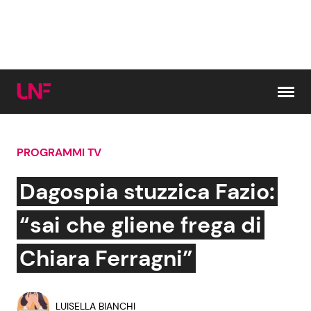
Vai al contenuto
PROGRAMMI TV
Cerca:
Dagospia stuzzica Fazio:
News e Cronaca
Gossip e TV
“sai che gliene frega di
Attualità Italiana
Bellezze VIP
Chiara Ferragni”
Dal Mondo
Coppie VIP
LUISELLA BIANCHI