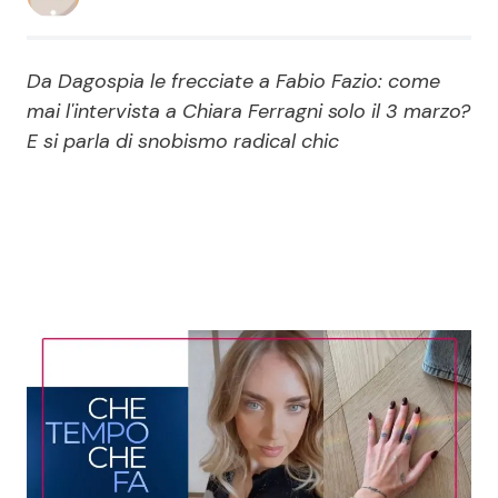
Economia
Fiction e Serie TV
Da Dagospia le frecciate a Fabio Fazio: come
Persone Scomparse
Programmi TV
mai l'intervista a Chiara Ferragni solo il 3 marzo?
E si parla di snobismo radical chic
Politica
Reality e Talent
Soap Opera
ShowBiz
Social News
News Cinema
News dal mondo
News Musica
News Spettacolo