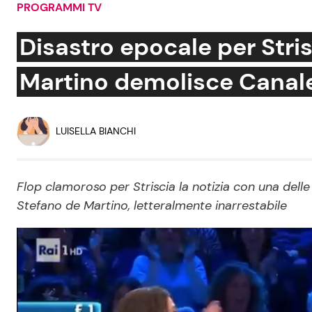
PROGRAMMI TV
Soap Opera
Disastro epocale per Stris
Martino demolisce Canal
Social News
Benessere
News dal mondo
Casa
LUISELLA BIANCHI
Moda e Style
Mondo Mamma
Flop clamoroso per Striscia la notizia con una dell
Stefano de Martino, letteralmente inarrestabile
News benessere
Salute
Viaggi e Turismo
Festività