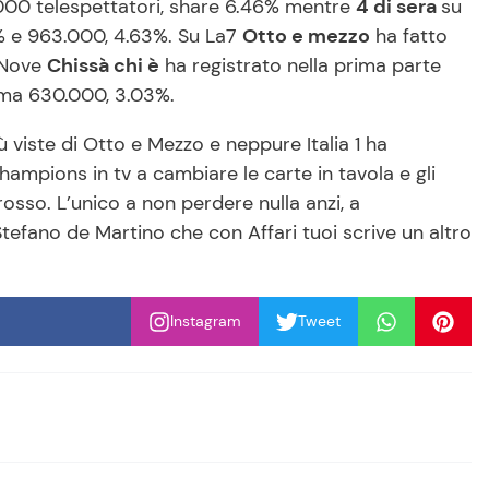
30.000 telespettatori, share 6.46% mentre
4 di sera
su
6% e 963.000, 4.63%. Su La7
Otto e mezzo
ha fatto
u Nove
Chissà chi è
ha registrato nella prima parte
mma 630.000, 3.03%.
ù viste di Otto e Mezzo e neppure Italia 1 ha
 Champions in tv a cambiare le carte in tavola e gli
 rosso. L’unico a non perdere nulla anzi, a
efano de Martino che con Affari tuoi scrive un altro
Instagram
Tweet