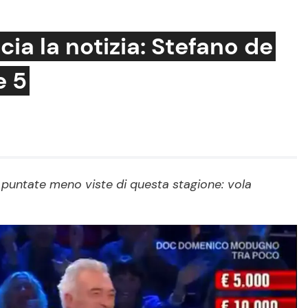
cia la notizia: Stefano de
e 5
Cucina e Ricette
Consigli di Cucina
Dolci
Le Ricette in TV
e puntate meno viste di questa stagione: vola
Primi Piatti
Ricette Facili e Veloci
Ricette Feste
Ricette per Bambini