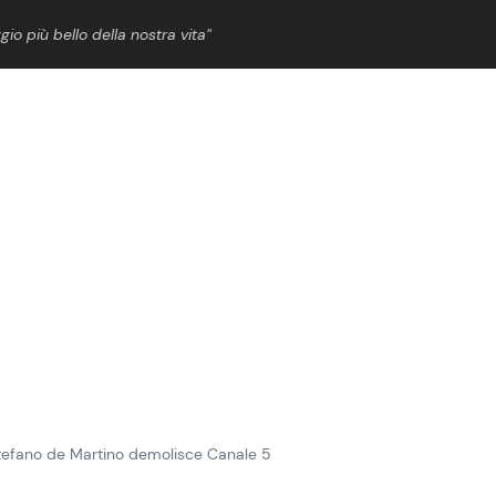
gio più bello della nostra vita”
ShowBiz
News Cinema
News Musica
News Spettacolo
 Stefano de Martino demolisce Canale 5