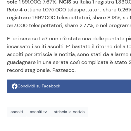
sole
1.591.000, 7.67%.
NCIS
su Italia 1 registra 1.3
Rete 4 ottiene 1.075.000 telespettatori, share 5.2
registrare 1.692.000 telespettatori, share 8.18%, s
567.000 telespettatori, share 2.77%, e nel progra
E ieri sera su La7 non c’è stata una delle puntate pi
incassato i soliti ascolti. E’ bastato il ritorno della
ascolti per Striscia la notizia, sono stati da allarme
guadagnare in una serata così complicata è stato St
record stagionale. Pazzesco.
Condividi su Facebook
ascolti
ascolti tv
striscia la notizia