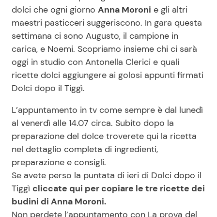
dolci che ogni giorno
Anna Moroni
e gli altri
maestri pasticceri suggeriscono. In gara questa
Seguici
settimana ci sono Augusto, il campione in
carica, e Noemi. Scopriamo insieme chi ci sarà
oggi in studio con Antonella Clerici e quali
ricette dolci aggiungere ai golosi appunti firmati
Info
Dolci dopo il Tiggì.
Chi siamo
L’appuntamento in tv come sempre è dal lunedì
al venerdì alle 14.07 circa. Subito dopo la
Disclaimer e Privacy
preparazione del dolce troverete qui la ricetta
Redazione
nel dettaglio completa di ingredienti,
Contattaci
preparazione e consigli.
Se avete perso la puntata di ieri di Dolci dopo il
Pubblicità
Tiggì
cliccate qui per copiare le tre ricette dei
Privacy Policy
budini di Anna Moroni.
Non perdete l’appuntamento con La prova del