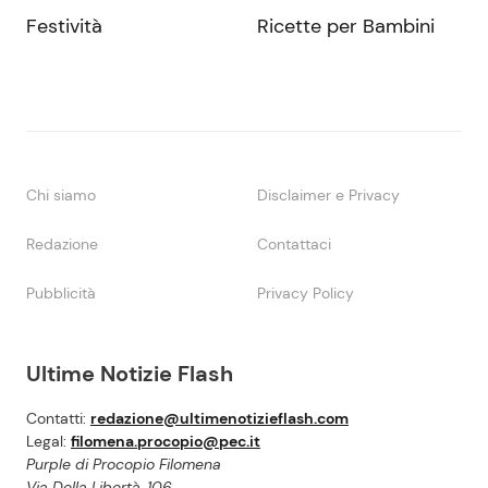
Festività
Ricette per Bambini
Chi siamo
Disclaimer e Privacy
Redazione
Contattaci
Pubblicità
Privacy Policy
Ultime Notizie Flash
Contatti:
redazione@ultimenotizieflash.com
Legal:
filomena.procopio@pec.it
Purple di Procopio Filomena
Via Della Libertà, 106