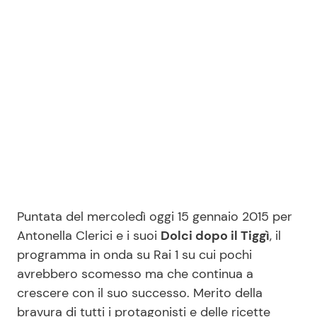
Benessere
Cucina e Ricette
Casa
Consigli di Cucina
Moda e Style
Dolci
Mondo Mamma
Le Ricette in TV
News benessere
Primi Piatti
Puntata del mercoledì oggi 15 gennaio 2015 per
Salute
Ricette Facili e Veloci
Antonella Clerici e i suoi
Dolci dopo il Tiggì
, il
programma in onda su Rai 1 su cui pochi
Viaggi e Turismo
Ricette Feste
avrebbero scomesso ma che continua a
crescere con il suo successo. Merito della
Festività
Ricette per Bambini
bravura di tutti i protagonisti e delle ricette