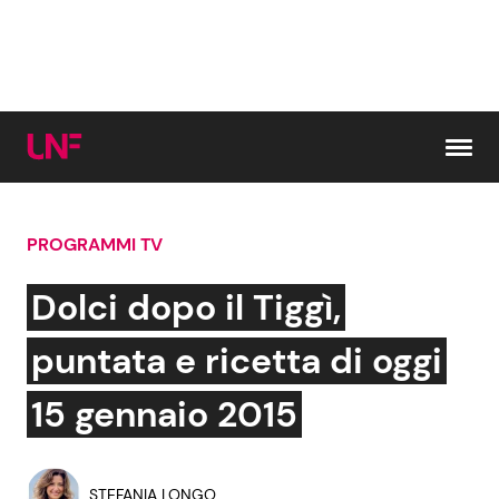
Vai al contenuto
PROGRAMMI TV
Cerca:
Dolci dopo il Tiggì,
News e Cronaca
Gossip e TV
puntata e ricetta di oggi
Attualità Italiana
Bellezze VIP
15 gennaio 2015
Dal Mondo
Coppie VIP
STEFANIA LONGO