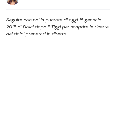
Economia
Fiction e Serie TV
Persone Scomparse
Programmi TV
Seguite con noi la puntata di oggi 15 gennaio
2015 di Dolci dopo il Tiggì per scoprire le ricette
Politica
dei dolci preparati in diretta
Reality e Talent
Soap Opera
ShowBiz
Social News
News Cinema
News dal mondo
News Musica
News Spettacolo