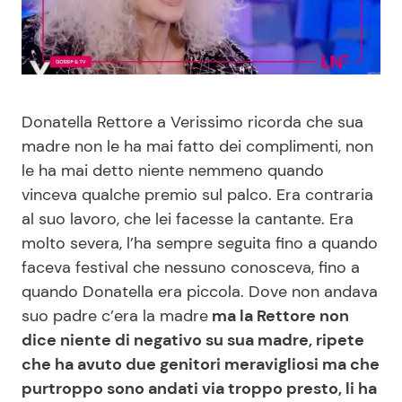
Benessere
Cucina e Ricette
Casa
Consigli di Cucina
Donatella Rettore a Verissimo ricorda che sua
Moda e Style
Dolci
madre non le ha mai fatto dei complimenti, non
le ha mai detto niente nemmeno quando
Mondo Mamma
Le Ricette in TV
vinceva qualche premio sul palco. Era contraria
al suo lavoro, che lei facesse la cantante. Era
News benessere
Primi Piatti
molto severa, l’ha sempre seguita fino a quando
faceva festival che nessuno conosceva, fino a
Salute
Ricette Facili e Veloci
quando Donatella era piccola. Dove non andava
suo padre c’era la madre
ma la Rettore non
Viaggi e Turismo
Ricette Feste
dice niente di negativo su sua madre, ripete
che ha avuto due genitori meravigliosi ma che
Festività
Ricette per Bambini
purtroppo sono andati via troppo presto, li ha