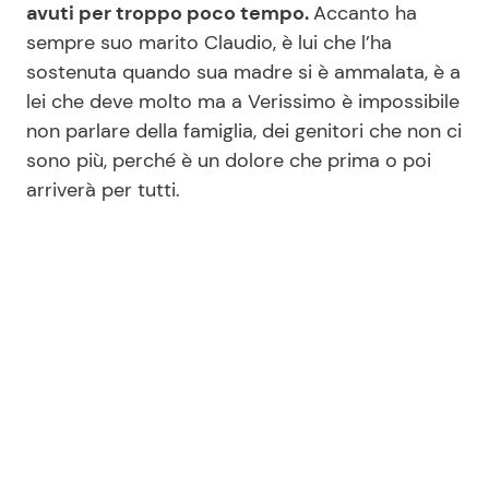
avuti per troppo poco tempo.
Accanto ha
sempre suo marito Claudio, è lui che l’ha
sostenuta quando sua madre si è ammalata, è a
Seguici
lei che deve molto ma a Verissimo è impossibile
non parlare della famiglia, dei genitori che non ci
sono più, perché è un dolore che prima o poi
arriverà per tutti.
Info
Chi siamo
Disclaimer e Privacy
Redazione
Contattaci
Pubblicità
Privacy Policy