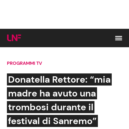
Vai al contenuto
PROGRAMMI TV
Cerca:
Donatella Rettore: “mia
News e Cronaca
Gossip e TV
madre ha avuto una
Attualità Italiana
Bellezze VIP
trombosi durante il
Dal Mondo
Coppie VIP
festival di Sanremo”