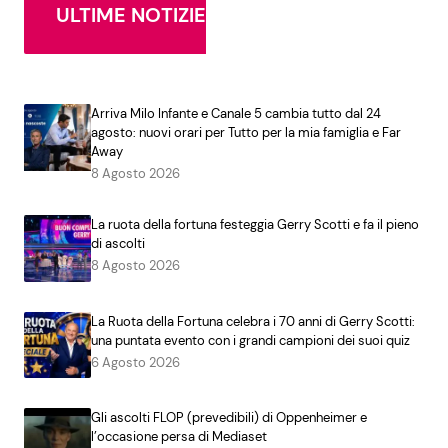
ULTIME NOTIZIE
Arriva Milo Infante e Canale 5 cambia tutto dal 24
agosto: nuovi orari per Tutto per la mia famiglia e Far
Away
8 Agosto 2026
La ruota della fortuna festeggia Gerry Scotti e fa il pieno
di ascolti
8 Agosto 2026
La Ruota della Fortuna celebra i 70 anni di Gerry Scotti:
una puntata evento con i grandi campioni dei suoi quiz
6 Agosto 2026
Gli ascolti FLOP (prevedibili) di Oppenheimer e
l’occasione persa di Mediaset