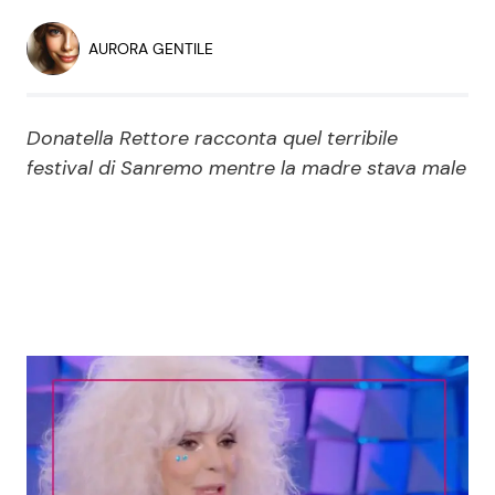
Economia
Fiction e Serie TV
AURORA GENTILE
Persone Scomparse
Programmi TV
Donatella Rettore racconta quel terribile
Politica
Reality e Talent
festival di Sanremo mentre la madre stava male
Soap Opera
ShowBiz
Social News
News Cinema
News dal mondo
News Musica
News Spettacolo