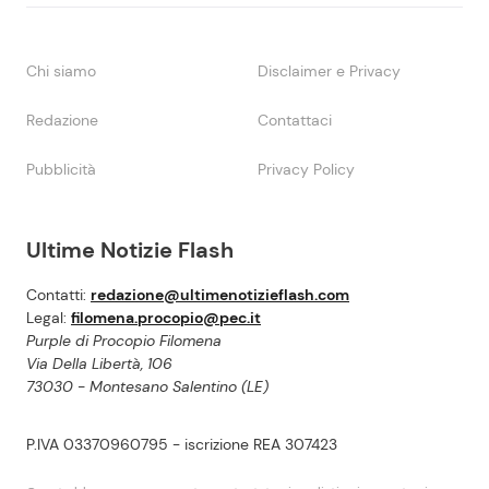
Chi siamo
Disclaimer e Privacy
Redazione
Contattaci
Pubblicità
Privacy Policy
Ultime Notizie Flash
Contatti:
redazione@ultimenotizieflash.com
Legal:
filomena.procopio@pec.it
Purple di Procopio Filomena
Via Della Libertà, 106
73030 - Montesano Salentino (LE)
P.IVA 03370960795 - iscrizione REA 307423