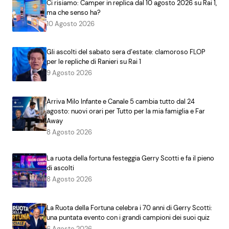
Ci risiamo: Camper in replica dal 10 agosto 2026 su Rai 1,
ma che senso ha?
10 Agosto 2026
Gli ascolti del sabato sera d’estate: clamoroso FLOP
per le repliche di Ranieri su Rai 1
9 Agosto 2026
Arriva Milo Infante e Canale 5 cambia tutto dal 24
agosto: nuovi orari per Tutto per la mia famiglia e Far
Away
8 Agosto 2026
La ruota della fortuna festeggia Gerry Scotti e fa il pieno
di ascolti
8 Agosto 2026
La Ruota della Fortuna celebra i 70 anni di Gerry Scotti:
una puntata evento con i grandi campioni dei suoi quiz
6 Agosto 2026