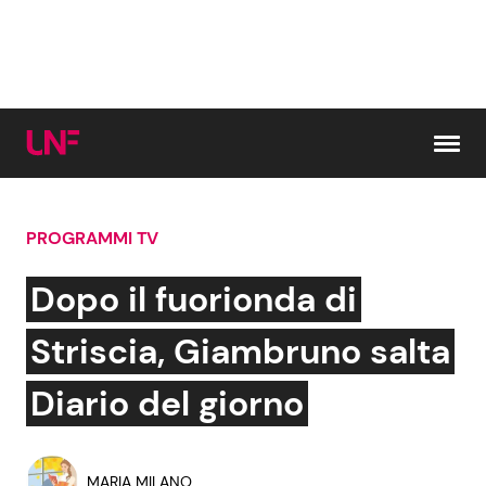
Vai al contenuto
PROGRAMMI TV
Cerca:
Dopo il fuorionda di
News e Cronaca
Gossip e TV
Striscia, Giambruno salta
Attualità Italiana
Bellezze VIP
Diario del giorno
Dal Mondo
Coppie VIP
MARIA MILANO