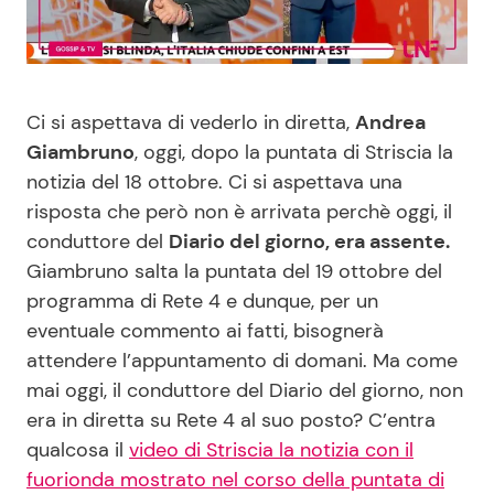
Benessere
Cucina e Ricette
Casa
Consigli di Cucina
Ci si aspettava di vederlo in diretta,
Andrea
Giambruno
, oggi, dopo la puntata di Striscia la
Moda e Style
Dolci
notizia del 18 ottobre. Ci si aspettava una
risposta che però non è arrivata perchè oggi, il
Mondo Mamma
Le Ricette in TV
conduttore del
Diario del giorno, era assente.
Giambruno salta la puntata del 19 ottobre del
News benessere
Primi Piatti
programma di Rete 4 e dunque, per un
eventuale commento ai fatti, bisognerà
Salute
Ricette Facili e Veloci
attendere l’appuntamento di domani. Ma come
mai oggi, il conduttore del Diario del giorno, non
Viaggi e Turismo
Ricette Feste
era in diretta su Rete 4 al suo posto? C’entra
qualcosa il
video di Striscia la notizia con il
Festività
Ricette per Bambini
fuorionda mostrato nel corso della puntata di