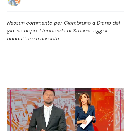
Economia
Fiction e Serie TV
Persone Scomparse
Programmi TV
Nessun commento per Giambruno a Diario del
giorno dopo il fuorionda di Striscia: oggi il
Politica
Reality e Talent
conduttore è assente
Soap Opera
ShowBiz
Social News
News Cinema
News dal mondo
News Musica
News Spettacolo