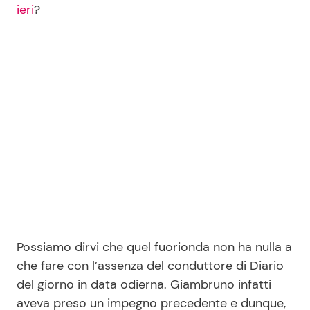
ieri
?
Seguici
Info
Chi siamo
Disclaimer e Privacy
Redazione
Contattaci
Possiamo dirvi che quel fuorionda non ha nulla a
Pubblicità
che fare con l’assenza del conduttore di Diario
Privacy Policy
del giorno in data odierna. Giambruno infatti
aveva preso un impegno precedente e dunque,