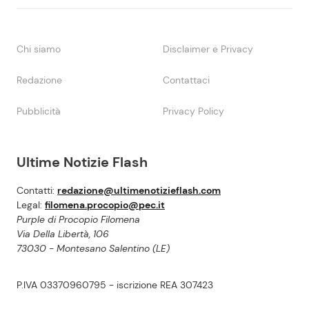
Chi siamo
Disclaimer e Privacy
Redazione
Contattaci
Pubblicità
Privacy Policy
Ultime Notizie Flash
Contatti:
redazione@ultimenotizieflash.com
Legal:
filomena.procopio@pec.it
Purple di Procopio Filomena
Via Della Libertà, 106
73030 - Montesano Salentino (LE)
P.IVA 03370960795 - iscrizione REA 307423