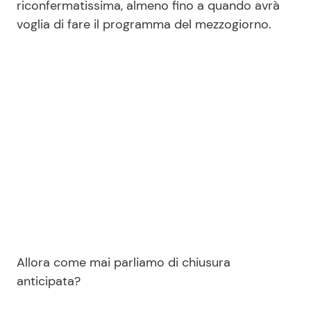
riconfermatissima, almeno fino a quando avrà
voglia di fare il programma del mezzogiorno.
Seguici
Info
Chi siamo
Disclaimer e Privacy
Redazione
Contattaci
Pubblicità
Allora come mai parliamo di chiusura
anticipata?
Privacy Policy