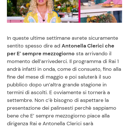
Benessere
Cucina e Ricette
Casa
Consigli di Cucina
In queste ultime settimane avrete sicuramente
Moda e Style
Dolci
sentito spesso dire ad
Antonella Clerici che
per E’ sempre mezzogiorno
sta arrivando il
Mondo Mamma
Le Ricette in TV
momento dell’arrivederci. Il programma di Rai 1
andrà infatti in onda, come di consueto, fino alla
News benessere
Primi Piatti
fine del mese di maggio e poi saluterà il suo
pubblico dopo un’altra grande stagione in
Salute
Ricette Facili e Veloci
termini di ascolti. E ovviamente si tornerà a
settembre. Non c’è bisogno di aspettare la
Viaggi e Turismo
Ricette Feste
presentazione dei palinsesti perchè sappiamo
bene che E’ sempre mezzogiorno piace alla
Festività
Ricette per Bambini
dirigenza Rai e Antonella Clerici sarà