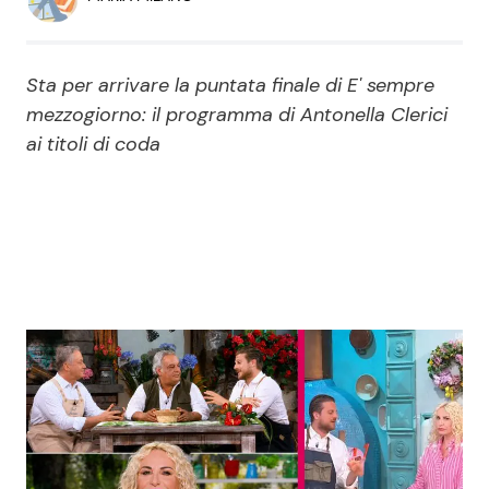
Economia
Fiction e Serie TV
Persone Scomparse
Programmi TV
Sta per arrivare la puntata finale di E' sempre
mezzogiorno: il programma di Antonella Clerici
Politica
Reality e Talent
ai titoli di coda
Soap Opera
ShowBiz
Social News
News Cinema
News dal mondo
News Musica
News Spettacolo