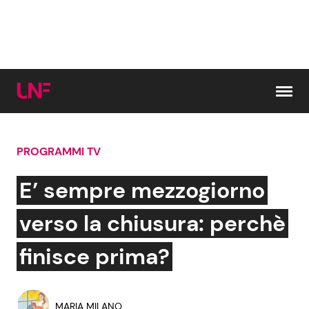
Vai al contenuto
PROGRAMMI TV
Cerca:
E’ sempre mezzogiorno
News e Cronaca
Gossip e TV
verso la chiusura: perchè
Attualità Italiana
Bellezze VIP
finisce prima?
Dal Mondo
Coppie VIP
MARIA MILANO