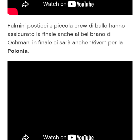
Fulmini posticci e piccola crew di ballo hanno
assicurato la finale anche al bel brano di
Ochman: in finale ci sarà anche “River” per la
Polonia.