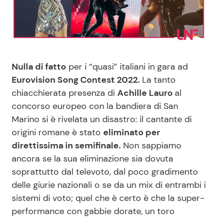
Benessere
Cucina e Ricette
Casa
Consigli di Cucina
Nulla di fatto
per i “quasi” italiani in gara ad
Moda e Style
Dolci
Eurovision Song Contest 2022.
La tanto
chiacchierata presenza di
Achille Lauro
al
Mondo Mamma
Le Ricette in TV
concorso europeo con la bandiera di San
Marino si è rivelata un disastro: il cantante di
News benessere
Primi Piatti
origini romane è stato
eliminato per
direttissima in semifinale.
Non sappiamo
Salute
Ricette Facili e Veloci
ancora se la sua eliminazione sia dovuta
soprattutto dal televoto, dal poco gradimento
Viaggi e Turismo
Ricette Feste
delle giurie nazionali o se da un mix di entrambi i
sistemi di voto; quel che è certo è che la super-
Festività
Ricette per Bambini
performance con gabbie dorate, un toro