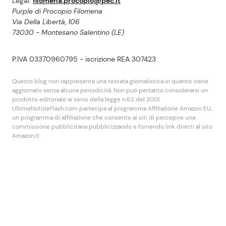
Legal:
filomena.procopio@pec.it
Purple di Procopio Filomena
Via Della Libertà, 106
73030 - Montesano Salentino (LE)
P.IVA 03370960795 - iscrizione REA 307423
Questo blog non rappresenta una testata giornalistica in quanto viene
aggiornato senza alcuna periodicità. Non puó pertanto considerarsi un
prodotto editoriale ai sensi della legge n.62 del 2001.
UltimeNotizieFlash.com partecipa al programma Affiliazione Amazon EU,
un programma di affiliazione che consente ai siti di percepire una
commissione pubblicitaria pubblicizzando e fornendo link diretti al sito
Amazon.it.