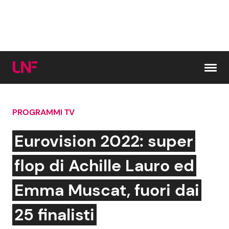
Vai al contenuto
PROGRAMMI TV
Cerca:
Eurovision 2022: super
News e Cronaca
Gossip e TV
flop di Achille Lauro ed
Attualità Italiana
Bellezze VIP
Emma Muscat, fuori dai
Dal Mondo
Coppie VIP
25 finalisti