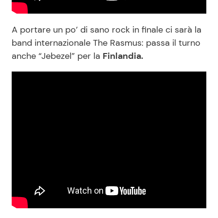
A portare un po’ di sano rock in finale ci sarà la
band internazionale The Rasmus: passa il turno
anche “Jebezel” per la
Finlandia.