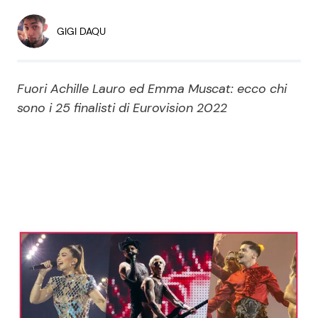
Economia
Fiction e Serie TV
GIGI DAQU
Persone Scomparse
Programmi TV
Fuori Achille Lauro ed Emma Muscat: ecco chi
Politica
Reality e Talent
sono i 25 finalisti di Eurovision 2022
Soap Opera
ShowBiz
Social News
News Cinema
News dal mondo
News Musica
News Spettacolo