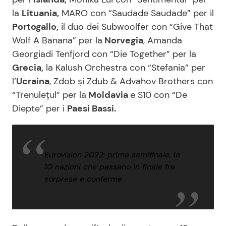
la
Lituania,
MARO con “Saudade Saudade” per il
Portogallo,
il duo dei Subwoolfer con “Give That
Wolf A Banana” per la
Norvegia
, Amanda
Georgiadi Tenfjord con “Die Together” per la
Grecia,
la Kalush Orchestra con “Stefania” per
l’
Ucraina
, Zdob și Zdub & Advahov Brothers con
“Trenulețul” per la
Moldavia
e S10 con “De
Diepte” per i
Paesi Bassi.
Eurovision 2022: prima semifinale, le
10 nazioni che passano in finale fra
sorprese e conferme