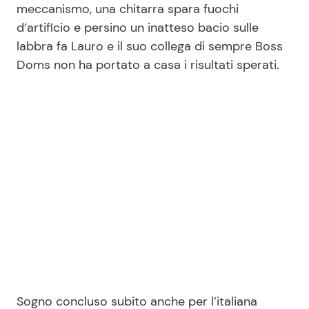
meccanismo, una chitarra spara fuochi
d’artificio e persino un inatteso bacio sulle
labbra fa Lauro e il suo collega di sempre Boss
Seguici
Doms non ha portato a casa i risultati sperati.
Info
Chi siamo
Disclaimer e Privacy
Redazione
Contattaci
Pubblicità
Privacy Policy
Sogno concluso subito anche per l’italiana