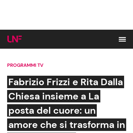
Vai al contenuto
PROGRAMMI TV
Cerca:
Fabrizio Frizzi e Rita Dalla
News e Cronaca
Gossip e TV
Chiesa insieme a La
Attualità Italiana
Bellezze VIP
posta del cuore: un
Dal Mondo
Coppie VIP
amore che si trasforma in