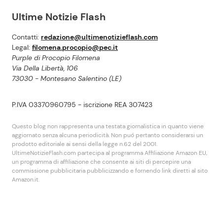
Ultime Notizie Flash
Contatti:
redazione@ultimenotizieflash.com
Legal:
filomena.procopio@pec.it
Purple di Procopio Filomena
Via Della Libertà, 106
73030 - Montesano Salentino (LE)
P.IVA 03370960795 - iscrizione REA 307423
Questo blog non rappresenta una testata giornalistica in quanto viene
aggiornato senza alcuna periodicità. Non puó pertanto considerarsi un
prodotto editoriale ai sensi della legge n.62 del 2001.
UltimeNotizieFlash.com partecipa al programma Affiliazione Amazon EU,
un programma di affiliazione che consente ai siti di percepire una
commissione pubblicitaria pubblicizzando e fornendo link diretti al sito
Amazon.it.