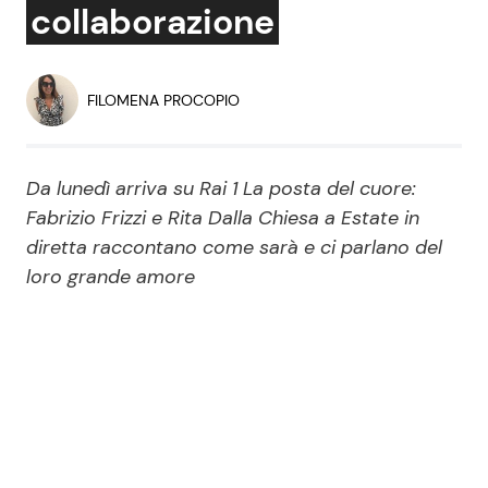
collaborazione
Economia
Fiction e Serie TV
Persone Scomparse
Programmi TV
FILOMENA PROCOPIO
Politica
Reality e Talent
Da lunedì arriva su Rai 1 La posta del cuore:
Soap Opera
Fabrizio Frizzi e Rita Dalla Chiesa a Estate in
diretta raccontano come sarà e ci parlano del
loro grande amore
ShowBiz
Social News
News Cinema
News dal mondo
News Musica
News Spettacolo