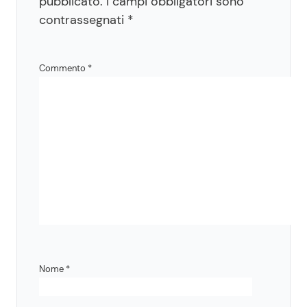
pubblicato.
I campi obbligatori sono
contrassegnati
*
Commento
*
Nome
*