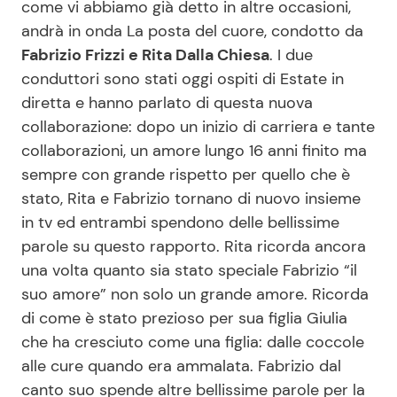
come vi abbiamo già detto in altre occasioni,
andrà in onda La posta del cuore, condotto da
Fabrizio Frizzi e Rita Dalla Chiesa
. I due
Seguici
conduttori sono stati oggi ospiti di Estate in
diretta e hanno parlato di questa nuova
collaborazione: dopo un inizio di carriera e tante
collaborazioni, un amore lungo 16 anni finito ma
Info
sempre con grande rispetto per quello che è
stato, Rita e Fabrizio tornano di nuovo insieme
Chi siamo
in tv ed entrambi spendono delle bellissime
Disclaimer e Privacy
parole su questo rapporto. Rita ricorda ancora
Redazione
una volta quanto sia stato speciale Fabrizio “il
suo amore” non solo un grande amore. Ricorda
Contattaci
di come è stato prezioso per sua figlia Giulia
Pubblicità
che ha cresciuto come una figlia: dalle coccole
Privacy Policy
alle cure quando era ammalata. Fabrizio dal
canto suo spende altre bellissime parole per la