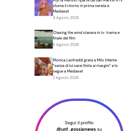
Myrta Merlino riparte da San Marino RTV:
sfuma il ritorno in prima serata a
Mediaset
4 Agosto 2026
Chasing the wind stasera in tv: trama e
finale del film
3 Agosto 2026
Monica Leofreddi grata a Milo Infante:
“senza di lui sarei finita ai margini” e lo
segue a Mediaset
2 Agosto 2026
Segui il profilo
@unf_gossipnews
su