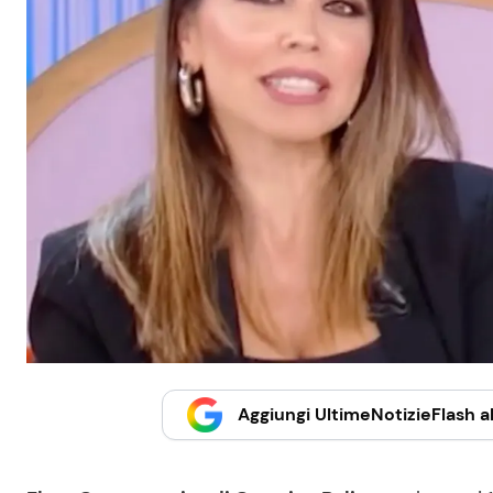
Aggiungi UltimeNotizieFlash al