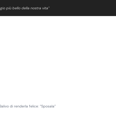
gio più bello della nostra vita”
ShowBiz
News Cinema
News Musica
News Spettacolo
alivo di renderla felice: “Sposala”