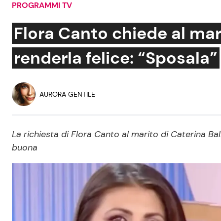
PROGRAMMI TV
Soap Opera
Flora Canto chiede al mari
renderla felice: “Sposala”
Social News
Benessere
News dal mondo
Casa
AURORA GENTILE
Moda e Style
Mondo Mamma
La richiesta di Flora Canto al marito di Caterina Ba
buona
News benessere
Salute
Viaggi e Turismo
Festività