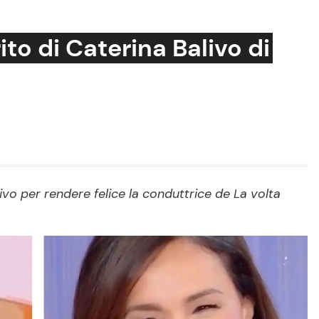
to di Caterina Balivo di
Cucina e Ricette
Consigli di Cucina
Dolci
Le Ricette in TV
livo per rendere felice la conduttrice de La volta
Primi Piatti
Ricette Facili e Veloci
Ricette Feste
Ricette per Bambini