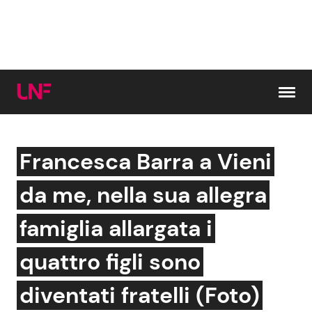
Vai al contenuto
Francesca Barra a Vieni
Cerca:
da me, nella sua allegra
News e Cronaca
Gossip e TV
famiglia allargata i
Attualità Italiana
Bellezze VIP
quattro figli sono
Dal Mondo
Coppie VIP
diventati fratelli (Foto)