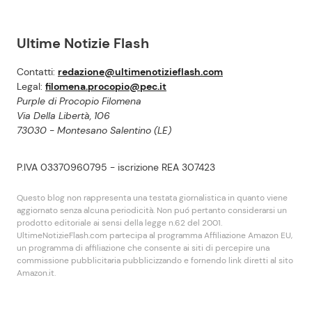
Ultime Notizie Flash
Contatti:
redazione@ultimenotizieflash.com
Legal:
filomena.procopio@pec.it
Purple di Procopio Filomena
Via Della Libertà, 106
73030 - Montesano Salentino (LE)
P.IVA 03370960795 - iscrizione REA 307423
Questo blog non rappresenta una testata giornalistica in quanto viene
aggiornato senza alcuna periodicità. Non puó pertanto considerarsi un
prodotto editoriale ai sensi della legge n.62 del 2001.
UltimeNotizieFlash.com partecipa al programma Affiliazione Amazon EU,
un programma di affiliazione che consente ai siti di percepire una
commissione pubblicitaria pubblicizzando e fornendo link diretti al sito
Amazon.it.