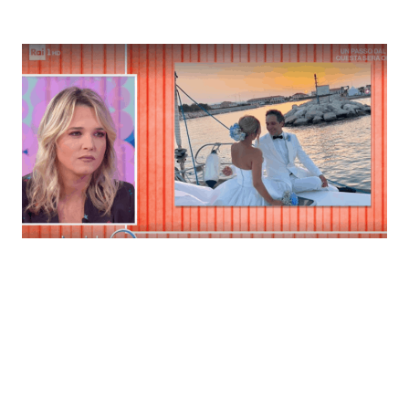
Economia
Fiction e Serie TV
Persone Scomparse
Programmi TV
Politica
Reality e Talent
Soap Opera
ShowBiz
Social News
News Cinema
News dal mondo
News Musica
News Spettacolo