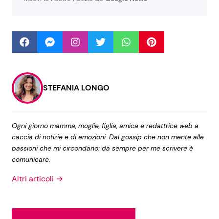
Seguici
STEFANIA LONGO
Info
Chi siamo
Ogni giorno mamma, moglie, figlia, amica e redattrice web a
Disclaimer e Privacy
caccia di notizie e di emozioni. Dal gossip che non mente alle
Redazione
passioni che mi circondano: da sempre per me scrivere è
comunicare.
Contattaci
Altri articoli →
Pubblicità
Privacy Policy