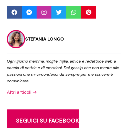
Seguici
STEFANIA LONGO
Info
Ogni giorno mamma, moglie, figlia, amica e redattrice web a
Chi siamo
caccia di notizie e di emozioni. Dal gossip che non mente alle
Disclaimer e Privacy
passioni che mi circondano: da sempre per me scrivere è
comunicare.
Redazione
Altri articoli →
Contattaci
Pubblicità
Privacy Policy
SEGUICI SU FACEBOOK