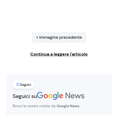
Benessere
Cucina e Ricette
Casa
Consigli di Cucina
Moda e Style
Dolci
« Immagine precedente
Mondo Mamma
Le Ricette in TV
Continua a leggere l'articolo
News benessere
Primi Piatti
Salute
Ricette Facili e Veloci
Seguici
Seguici su
Viaggi e Turismo
Ricette Feste
Ricevi le nostre notizie da
Google News
Festività
Ricette per Bambini