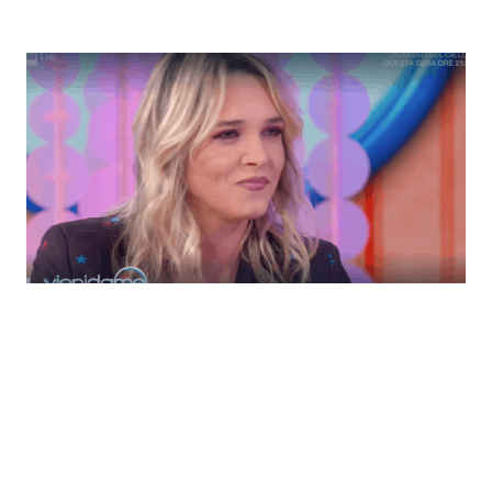
Economia
Fiction e Serie TV
Persone Scomparse
Programmi TV
Politica
Reality e Talent
Soap Opera
ShowBiz
Social News
News Cinema
News dal mondo
News Musica
News Spettacolo