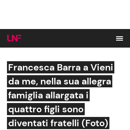
Vai al contenuto
Francesca Barra a Vieni
Cerca:
da me, nella sua allegra
News e Cronaca
Gossip e TV
famiglia allargata i
Attualità Italiana
Bellezze VIP
quattro figli sono
Dal Mondo
Coppie VIP
diventati fratelli (Foto)