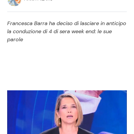
Economia
Fiction e Serie TV
Persone Scomparse
Programmi TV
Francesca Barra ha deciso di lasciare in anticipo
la conduzione di 4 di sera week end: le sue
Politica
Reality e Talent
parole
Soap Opera
ShowBiz
Social News
News Cinema
News dal mondo
News Musica
News Spettacolo