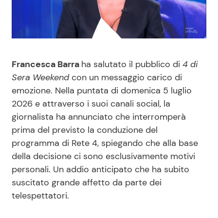
Benessere
Cucina e Ricette
Casa
Consigli di Cucina
Francesca Barra
ha salutato il pubblico di
4 di
Moda e Style
Dolci
Sera Weekend
con un messaggio carico di
emozione. Nella puntata di domenica 5 luglio
Mondo Mamma
Le Ricette in TV
2026 e attraverso i suoi canali social, la
giornalista ha annunciato che interromperà
News benessere
Primi Piatti
prima del previsto la conduzione del
programma di Rete 4, spiegando che alla base
Salute
Ricette Facili e Veloci
della decisione ci sono esclusivamente motivi
personali. Un addio anticipato che ha subito
Viaggi e Turismo
Ricette Feste
suscitato grande affetto da parte dei
telespettatori.
Festività
Ricette per Bambini