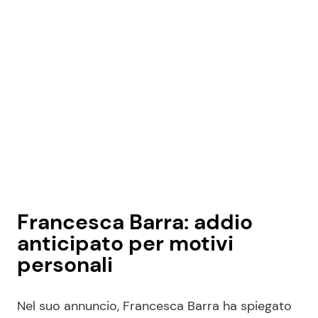
Seguici
Info
Chi siamo
Disclaimer e Privacy
Redazione
Francesca Barra: addio
Contattaci
anticipato per motivi
personali
Pubblicità
Privacy Policy
Nel suo annuncio, Francesca Barra ha spiegato