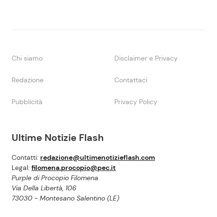
Chi siamo
Disclaimer e Privacy
Redazione
Contattaci
Pubblicità
Privacy Policy
Ultime Notizie Flash
Contatti:
redazione@ultimenotizieflash.com
Legal:
filomena.procopio@pec.it
Purple di Procopio Filomena
Via Della Libertà, 106
73030 - Montesano Salentino (LE)