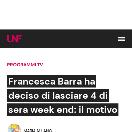
Vai al contenuto
PROGRAMMI TV
Cerca:
Francesca Barra ha
News e Cronaca
Gossip e TV
deciso di lasciare 4 di
Attualità Italiana
Bellezze VIP
sera week end: il motivo
Dal Mondo
Coppie VIP
MARIA MILANO