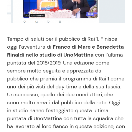
Benessere
Cucina e Ricette
Casa
Consigli di Cucina
Tempo di saluti per il pubblico di Rai 1. Finisce
Moda e Style
Dolci
oggi l’avventura di
Franco di Mare e Benedetta
Rinaldi nello studio di UnoMattina
con l’ultima
Mondo Mamma
Le Ricette in TV
puntata del 2018/2019. Una edizione come
sempre molto seguita e apprezzata dal
News benessere
Primi Piatti
pubblico che premia il programma di Rai 1 come
uno dei più visti del day time e della sua fascia.
Salute
Ricette Facili e Veloci
Un successo, quello dei due conduttori, che
sono molto amati dal pubblico della rete. Oggi
Viaggi e Turismo
Ricette Feste
in studio hanno festeggiato questa ultima
puntata di UnoMattina con tutta la squadra che
Festività
Ricette per Bambini
ha lavorato al loro fianco in questa edizione, con