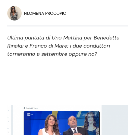
Economia
Fiction e Serie TV
FILOMENA PROCOPIO
Persone Scomparse
Programmi TV
Ultima puntata di Uno Mattina per Benedetta
Politica
Reality e Talent
Rinaldi e Franco di Mare: i due conduttori
torneranno a settembre oppure no?
Soap Opera
ShowBiz
Social News
News Cinema
News dal mondo
News Musica
News Spettacolo