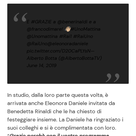
E
#GRAZIE
a
@benerinaldi
e a
@francodimare
! 👋🏼
#UnoMattina
@Unomattina
#Rai1
#RaiUno
@RaiUno
@eleonoradaniele
pic.twitter.com/D20CaPLYsN
—
Alberto Botta (@AlbertoBottaTV)
June 14, 2019
In studio, dalla loro parte questa volta, è
arrivata anche Eleonora Daniele invitata da
Benedetta Rinaldi che le ha chiesto di
festeggiare insieme. La Daniele ha ringraziato i
suoi colleghi e si è complimentata con loro.