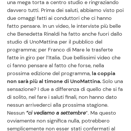
una mega torta a centro studio e ringraziando
davvero tutti. Prima dei saluti, abbiamo visto poi
due omaggi fatti ai conduttori che ci hanno
Seguici
fatto pensare. In un video, le interviste più belle
che Benedetta Rinaldi ha fatto anche fuori dallo
studio di UnoMattina per il pubblico del
programma; per Franco di Mare le trasferte
Info
fatte in giro per l’Italia. Due bellissimi video che
ci fanno pensare al fatto che forse, nella
Chi siamo
prossima edizione del programma,
la coppia
Disclaimer e Privacy
non sarà più al timone di UnoMattina.
Solo una
Redazione
sensazione? I due a differenza di quello che si fa
di solito, nel fare i saluti finali, non hanno dato
Contattaci
nessun arrivederci alla prossima stagione.
Pubblicità
Nessun
“ci vediamo a settembre
“. Ma questo
Privacy Policy
ovviamente non significa nulla, potrebbero
semplicemente non esser stati confermati al