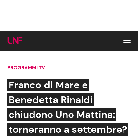
Vai al contenuto
PROGRAMMI TV
Cerca:
Franco di Mare e
News e Cronaca
Gossip e TV
Benedetta Rinaldi
Attualità Italiana
Bellezze VIP
chiudono Uno Mattina:
Dal Mondo
Coppie VIP
torneranno a settembre?