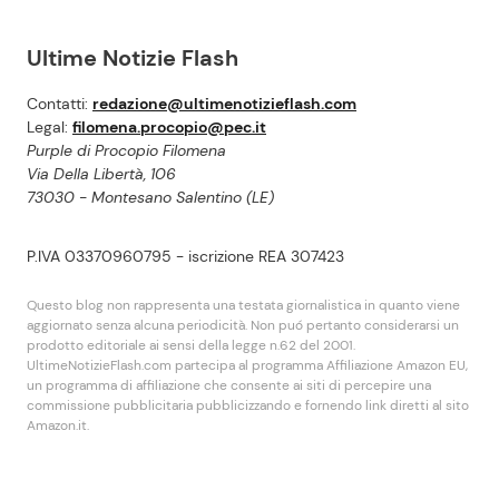
Ultime Notizie Flash
Contatti:
redazione@ultimenotizieflash.com
Legal:
filomena.procopio@pec.it
Purple di Procopio Filomena
Via Della Libertà, 106
73030 - Montesano Salentino (LE)
P.IVA 03370960795 - iscrizione REA 307423
Questo blog non rappresenta una testata giornalistica in quanto viene
aggiornato senza alcuna periodicità. Non puó pertanto considerarsi un
prodotto editoriale ai sensi della legge n.62 del 2001.
UltimeNotizieFlash.com partecipa al programma Affiliazione Amazon EU,
un programma di affiliazione che consente ai siti di percepire una
commissione pubblicitaria pubblicizzando e fornendo link diretti al sito
Amazon.it.