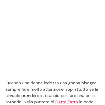
Benessere
Cucina e Ricette
Casa
Consigli di Cucina
Moda e Style
Dolci
Mondo Mamma
Le Ricette in TV
News benessere
Primi Piatti
Salute
Ricette Facili e Veloci
Quando una donna indossa una gonna bisogna
Viaggi e Turismo
Ricette Feste
sempre fare molto attenzione, soprattutto se la
si vuole prendere in braccio per fare una bella
Festività
Ricette per Bambini
rotonda…Nella puntata di
Detto Fatto
in onda il