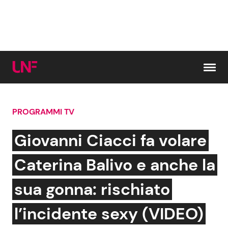
Vai al contenuto
PROGRAMMI TV
Cerca:
Giovanni Ciacci fa volare
News e Cronaca
Gossip e TV
Caterina Balivo e anche la
Attualità Italiana
Bellezze VIP
sua gonna: rischiato
Dal Mondo
Coppie VIP
l’incidente sexy (VIDEO)