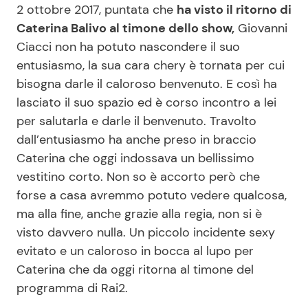
2 ottobre 2017, puntata che
ha visto il ritorno di
Caterina Balivo al timone dello show,
Giovanni
Ciacci non ha potuto nascondere il suo
Seguici
entusiasmo, la sua cara chery è tornata per cui
bisogna darle il caloroso benvenuto. E così ha
lasciato il suo spazio ed è corso incontro a lei
per salutarla e darle il benvenuto. Travolto
Info
dall’entusiasmo ha anche preso in braccio
Chi siamo
Caterina che oggi indossava un bellissimo
vestitino corto. Non so è accorto però che
Disclaimer e Privacy
forse a casa avremmo potuto vedere qualcosa,
Redazione
ma alla fine, anche grazie alla regia, non si è
Contattaci
visto davvero nulla. Un piccolo incidente sexy
evitato e un caloroso in bocca al lupo per
Pubblicità
Caterina che da oggi ritorna al timone del
Privacy Policy
programma di Rai2.