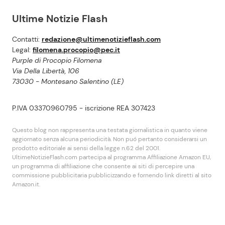
Ultime Notizie Flash
Contatti:
redazione@ultimenotizieflash.com
Legal:
filomena.procopio@pec.it
Purple di Procopio Filomena
Via Della Libertà, 106
73030 - Montesano Salentino (LE)
P.IVA 03370960795 - iscrizione REA 307423
Questo blog non rappresenta una testata giornalistica in quanto viene
aggiornato senza alcuna periodicità. Non puó pertanto considerarsi un
prodotto editoriale ai sensi della legge n.62 del 2001.
UltimeNotizieFlash.com partecipa al programma Affiliazione Amazon EU,
un programma di affiliazione che consente ai siti di percepire una
commissione pubblicitaria pubblicizzando e fornendo link diretti al sito
Amazon.it.