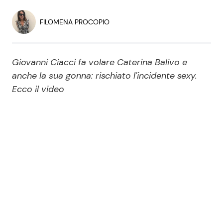
Economia
Fiction e Serie TV
FILOMENA PROCOPIO
Persone Scomparse
Programmi TV
Giovanni Ciacci fa volare Caterina Balivo e
Politica
Reality e Talent
anche la sua gonna: rischiato l'incidente sexy.
Ecco il video
Soap Opera
ShowBiz
Social News
News Cinema
News dal mondo
News Musica
News Spettacolo