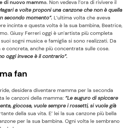
are di nuovo mamm
a. Non vedeva l’ora di rivivere il
Magari a volte proponi una canzone che non è quella
n un secondo momento”.
L’ultima volta che aveva
re incinta e questa volta è la sua bambina, Beatrice,
imo. Giusy Ferreri oggi è un’artista più completa
uoi sogni musica e famiglia si sono realizzati. Da
 e concreta, anche più concentrata sulle cose.
 oggi invece è il contrario”.
rima fan
orride, desidera diventare mamma per la seconda
lta le canzoni della mamma:
“Le auguro di spiccare
enta, giocosa, vuole sempre i rossetti, si vuole già
ante della sua vita. E’ lei la sua canzone più bella
canzone per la sua bambina. Ogni volta le sembrano