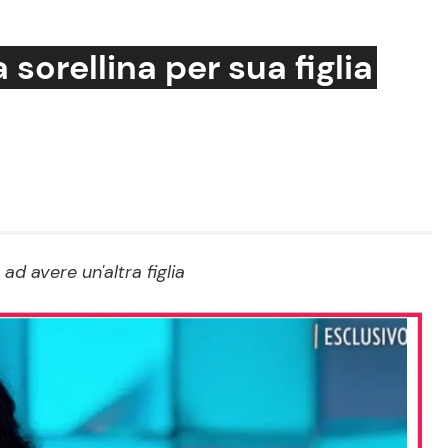
sorellina per sua figlia
Cucina e Ricette
Consigli di Cucina
Dolci
Le Ricette in TV
d avere un'altra figlia
Primi Piatti
Ricette Facili e Veloci
Ricette Feste
Ricette per Bambini