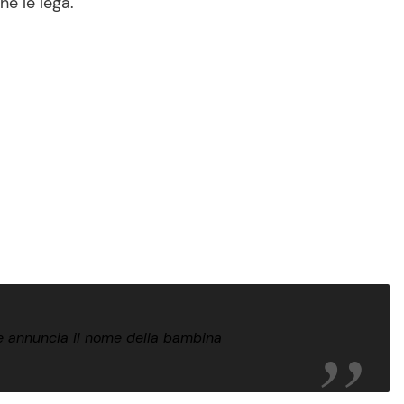
he le lega.
” e annuncia il nome della bambina