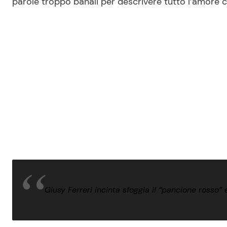
parole troppo banali per descrivere tutto l’amore c
Giusy Ferreri incinta sfoggia il “pancione rosso