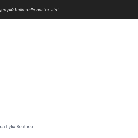
gio più bello della nostra vita”
ShowBiz
News Cinema
News Musica
News Spettacolo
ua figlia Beatrice