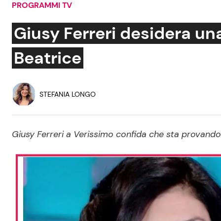
PROGRAMMI TV
Soap Opera
Giusy Ferreri desidera una 
Beatrice
Social News
Benessere
News dal mondo
Casa
STEFANIA LONGO
Moda e Style
Mondo Mamma
Giusy Ferreri a Verissimo confida che sta provando a
News benessere
Salute
Viaggi e Turismo
Festività