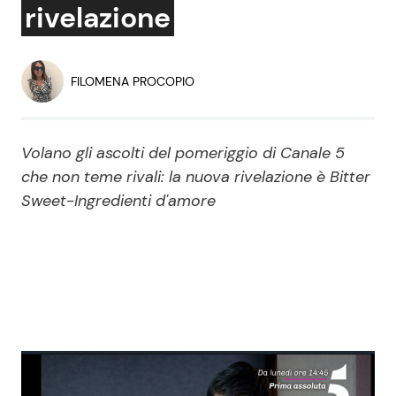
rivelazione
Economia
Fiction e Serie TV
Persone Scomparse
Programmi TV
FILOMENA PROCOPIO
Politica
Reality e Talent
Volano gli ascolti del pomeriggio di Canale 5
Soap Opera
che non teme rivali: la nuova rivelazione è Bitter
Sweet-Ingredienti d'amore
ShowBiz
Social News
News Cinema
News dal mondo
News Musica
News Spettacolo