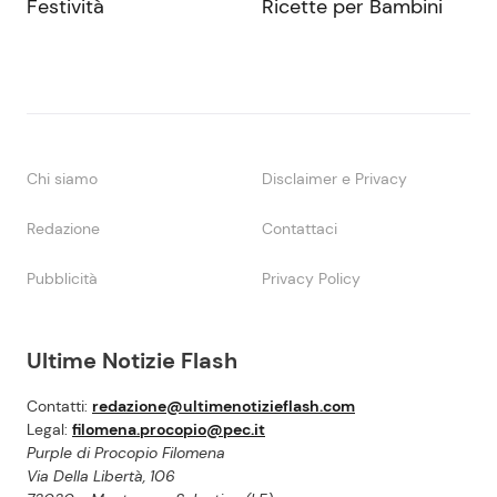
Festività
Ricette per Bambini
Chi siamo
Disclaimer e Privacy
Redazione
Contattaci
Pubblicità
Privacy Policy
Ultime Notizie Flash
Contatti:
redazione@ultimenotizieflash.com
Legal:
filomena.procopio@pec.it
Purple di Procopio Filomena
Via Della Libertà, 106