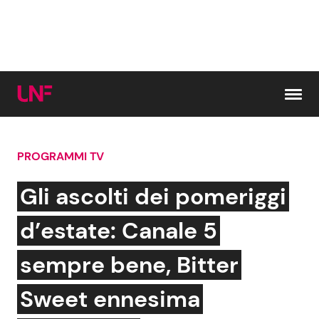
Vai al contenuto
PROGRAMMI TV
Cerca:
Gli ascolti dei pomeriggi
News e Cronaca
Gossip e TV
d’estate: Canale 5
Attualità Italiana
Bellezze VIP
sempre bene, Bitter
Dal Mondo
Coppie VIP
Sweet ennesima