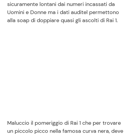
sicuramente lontani dai numeri incassati da
Uomini e Donne ma i dati auditel permettono
alla soap di doppiare quasi gli ascolti di Rai 1.
Seguici
Info
Chi siamo
Disclaimer e Privacy
Redazione
Contattaci
Pubblicità
Privacy Policy
Maluccio il pomeriggio di Rai 1 che per trovare
un piccolo picco nella famosa curva nera, deve