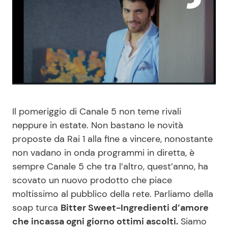
Benessere
Cucina e Ricette
Casa
Consigli di Cucina
Moda e Style
Dolci
Mondo Mamma
Le Ricette in TV
Il pomeriggio di Canale 5 non teme rivali
neppure in estate. Non bastano le novità
News benessere
Primi Piatti
proposte da Rai 1 alla fine a vincere, nonostante
non vadano in onda programmi in diretta, è
Salute
Ricette Facili e Veloci
sempre Canale 5 che tra l’altro, quest’anno, ha
scovato un nuovo prodotto che piace
Viaggi e Turismo
Ricette Feste
moltissimo al pubblico della rete. Parliamo della
soap turca
Bitter Sweet-Ingredienti d’amore
Festività
Ricette per Bambini
che incassa ogni giorno ottimi ascolti.
Siamo