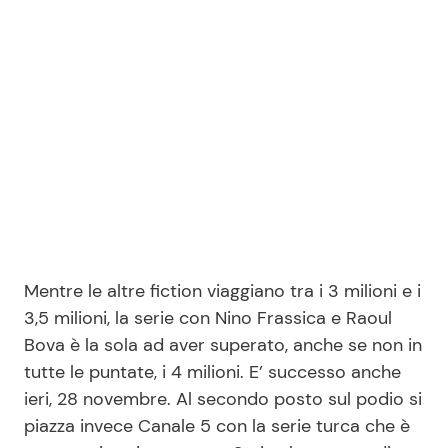
Seguici
Info
Chi siamo
Disclaimer e Privacy
Mentre le altre fiction viaggiano tra i 3 milioni e i
Redazione
3,5 milioni, la serie con Nino Frassica e Raoul
Contattaci
Bova è la sola ad aver superato, anche se non in
Pubblicità
tutte le puntate, i 4 milioni. E’ successo anche
ieri, 28 novembre. Al secondo posto sul podio si
Privacy Policy
piazza invece Canale 5 con la serie turca che è