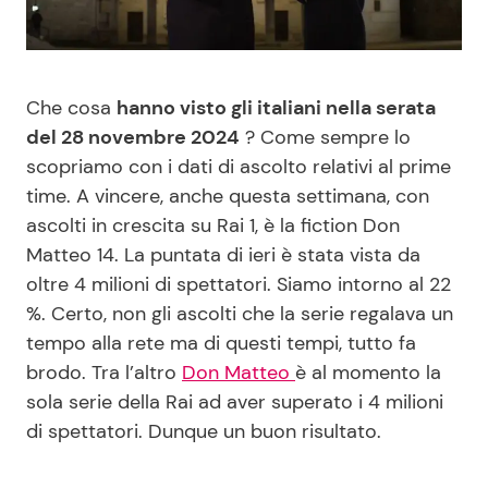
Benessere
Cucina e Ricette
Casa
Consigli di Cucina
Che cosa
hanno visto gli italiani nella serata
del 28 novembre 2024
? Come sempre lo
Moda e Style
Dolci
scopriamo con i dati di ascolto relativi al prime
time. A vincere, anche questa settimana, con
Mondo Mamma
Le Ricette in TV
ascolti in crescita su Rai 1, è la fiction Don
Matteo 14. La puntata di ieri è stata vista da
News benessere
Primi Piatti
oltre 4 milioni di spettatori. Siamo intorno al 22
%. Certo, non gli ascolti che la serie regalava un
Salute
Ricette Facili e Veloci
tempo alla rete ma di questi tempi, tutto fa
brodo. Tra l’altro
Don Matteo
è al momento la
Viaggi e Turismo
Ricette Feste
sola serie della Rai ad aver superato i 4 milioni
di spettatori. Dunque un buon risultato.
Festività
Ricette per Bambini