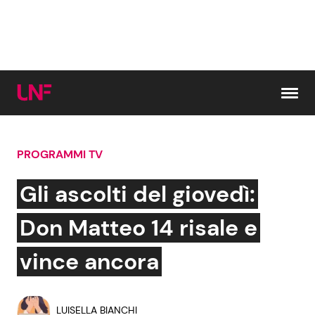
Vai al contenuto
PROGRAMMI TV
Cerca:
Gli ascolti del giovedì:
News e Cronaca
Gossip e TV
Don Matteo 14 risale e
Attualità Italiana
Bellezze VIP
vince ancora
Dal Mondo
Coppie VIP
LUISELLA BIANCHI