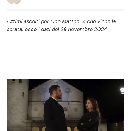
Economia
Fiction e Serie TV
Ottimi ascolti per Don Matteo 14 che vince la
Persone Scomparse
Programmi TV
serata: ecco i dati del 28 novembre 2024
Politica
Reality e Talent
Soap Opera
ShowBiz
Social News
News Cinema
News dal mondo
News Musica
News Spettacolo