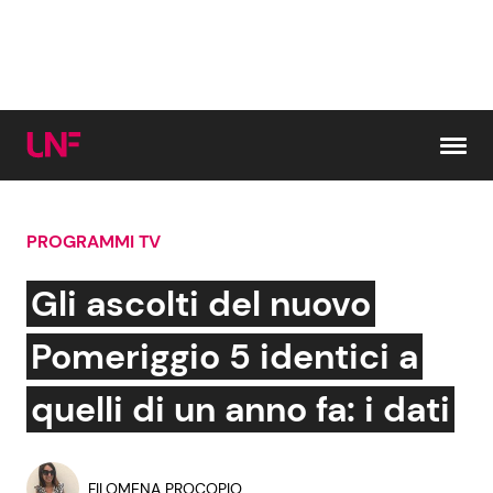
Vai al contenuto
PROGRAMMI TV
Cerca:
Gli ascolti del nuovo
News e Cronaca
Gossip e TV
Pomeriggio 5 identici a
Attualità Italiana
Bellezze VIP
quelli di un anno fa: i dati
Dal Mondo
Coppie VIP
FILOMENA PROCOPIO