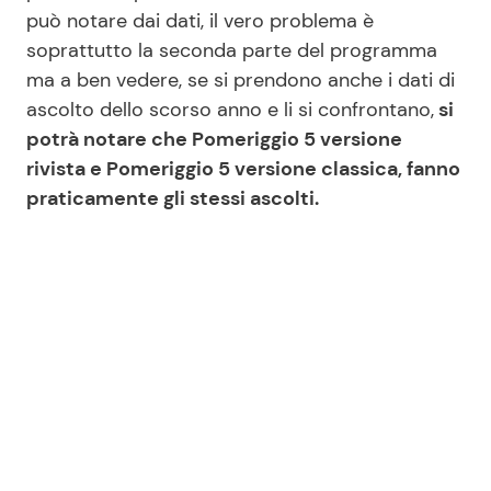
può notare dai dati, il vero problema è
soprattutto la seconda parte del programma
Seguici
ma a ben vedere, se si prendono anche i dati di
ascolto dello scorso anno e li si confrontano,
si
potrà notare che Pomeriggio 5 versione
rivista e Pomeriggio 5 versione classica, fanno
praticamente gli stessi ascolti.
Info
Chi siamo
Disclaimer e Privacy
Redazione
Contattaci
Pubblicità
Privacy Policy