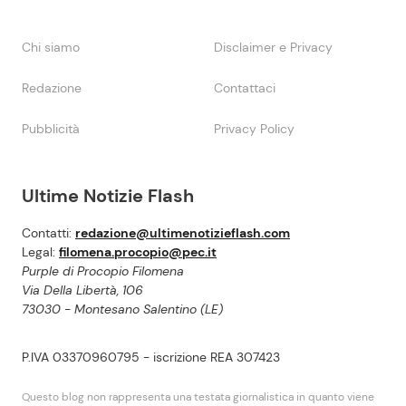
Chi siamo
Disclaimer e Privacy
Redazione
Contattaci
Pubblicità
Privacy Policy
Ultime Notizie Flash
Contatti:
redazione@ultimenotizieflash.com
Legal:
filomena.procopio@pec.it
Purple di Procopio Filomena
Via Della Libertà, 106
73030 - Montesano Salentino (LE)
P.IVA 03370960795 - iscrizione REA 307423
Questo blog non rappresenta una testata giornalistica in quanto viene