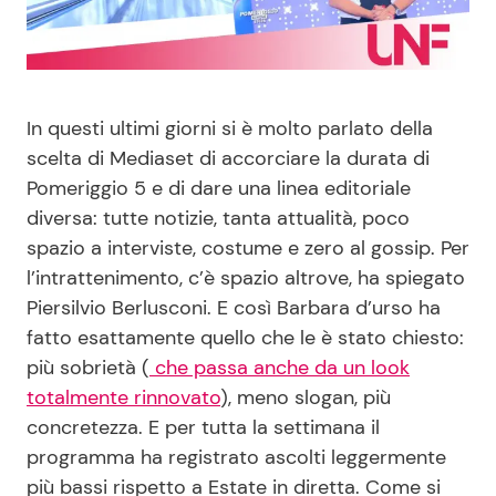
Benessere
Cucina e Ricette
Casa
Consigli di Cucina
In questi ultimi giorni si è molto parlato della
Moda e Style
Dolci
scelta di Mediaset di accorciare la durata di
Pomeriggio 5 e di dare una linea editoriale
diversa: tutte notizie, tanta attualità, poco
Mondo Mamma
Le Ricette in TV
spazio a interviste, costume e zero al gossip. Per
l’intrattenimento, c’è spazio altrove, ha spiegato
News benessere
Primi Piatti
Piersilvio Berlusconi. E così Barbara d’urso ha
fatto esattamente quello che le è stato chiesto:
Salute
Ricette Facili e Veloci
più sobrietà (
che passa anche da un look
totalmente rinnovato
), meno slogan, più
Viaggi e Turismo
Ricette Feste
concretezza. E per tutta la settimana il
programma ha registrato ascolti leggermente
Festività
Ricette per Bambini
più bassi rispetto a Estate in diretta. Come si