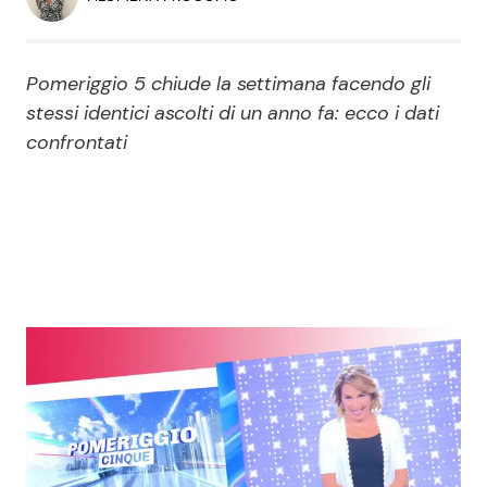
Economia
Fiction e Serie TV
Persone Scomparse
Programmi TV
Pomeriggio 5 chiude la settimana facendo gli
stessi identici ascolti di un anno fa: ecco i dati
Politica
confrontati
Reality e Talent
Soap Opera
ShowBiz
Social News
News Cinema
News dal mondo
News Musica
News Spettacolo