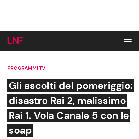
Vai al contenuto
PROGRAMMI TV
Cerca:
Gli ascolti del pomeriggio:
News e Cronaca
Gossip e TV
disastro Rai 2, malissimo
Attualità Italiana
Bellezze VIP
Rai 1. Vola Canale 5 con le
Dal Mondo
Coppie VIP
soap