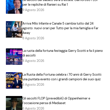
per le repliche di Ranieri su Rai 1
9 Agosto 2026
Arriva Milo Infante e Canale 5 cambia tutto dal 24
agosto: nuovi orari per Tutto per la mia famiglia e Far
Away
8 Agosto 2026
La ruota della fortuna festeggia Gerry Scotti e fa il pieno
di ascolti
8 Agosto 2026
La Ruota della Fortuna celebra i 70 anni di Gerry Scotti:
una puntata evento con i grandi campioni dei suoi quiz
6 Agosto 2026
Gli ascolti FLOP (prevedibili) di Oppenheimer e
l’occasione persa di Mediaset
6 Agosto 2026