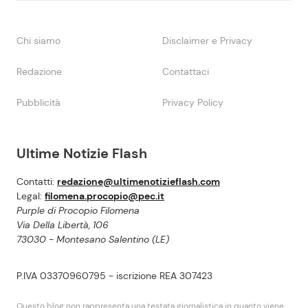
Chi siamo
Disclaimer e Privacy
Redazione
Contattaci
Pubblicità
Privacy Policy
Ultime Notizie Flash
Contatti:
redazione@ultimenotizieflash.com
Legal:
filomena.procopio@pec.it
Purple di Procopio Filomena
Via Della Libertà, 106
73030 - Montesano Salentino (LE)
P.IVA 03370960795 - iscrizione REA 307423
Questo blog non rappresenta una testata giornalistica in quanto viene