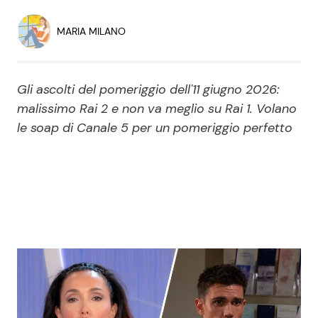
Economia
Fiction e Serie TV
MARIA MILANO
Persone Scomparse
Programmi TV
Gli ascolti del pomeriggio dell'11 giugno 2026:
Politica
Reality e Talent
malissimo Rai 2 e non va meglio su Rai 1. Volano
le soap di Canale 5 per un pomeriggio perfetto
Soap Opera
ShowBiz
Social News
News Cinema
News dal mondo
News Musica
News Spettacolo