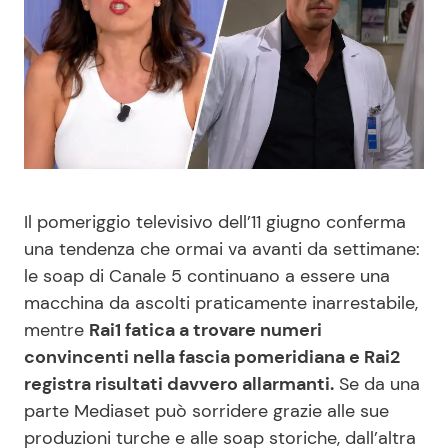
Benessere
Cucina e Ricette
Casa
Consigli di Cucina
Moda e Style
Dolci
Mondo Mamma
Le Ricette in TV
Il pomeriggio televisivo dell’11 giugno conferma
una tendenza che ormai va avanti da settimane:
News benessere
Primi Piatti
le soap di Canale 5 continuano a essere una
macchina da ascolti praticamente inarrestabile,
Salute
Ricette Facili e Veloci
mentre
Rai1 fatica a trovare numeri
convincenti nella fascia pomeridiana e Rai2
Viaggi e Turismo
Ricette Feste
registra risultati davvero allarmanti.
Se da una
parte Mediaset può sorridere grazie alle sue
Festività
Ricette per Bambini
produzioni turche e alle soap storiche, dall’altra