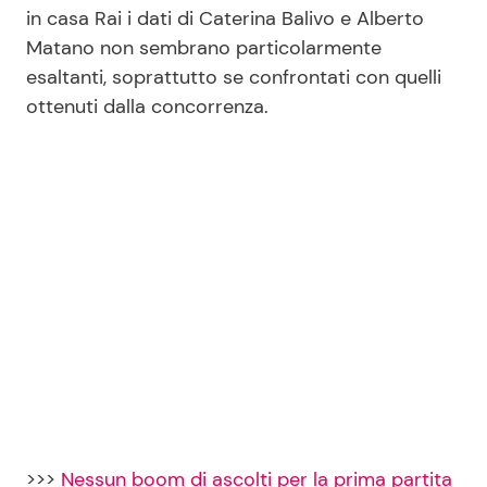
in casa Rai i dati di Caterina Balivo e Alberto
Matano non sembrano particolarmente
esaltanti, soprattutto se confrontati con quelli
Seguici
ottenuti dalla concorrenza.
Info
Chi siamo
Disclaimer e Privacy
Redazione
Contattaci
Pubblicità
Privacy Policy
>>>
Nessun boom di ascolti per la prima partita