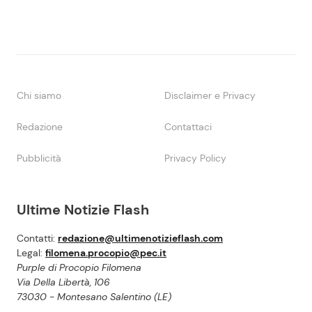
Chi siamo
Disclaimer e Privacy
Redazione
Contattaci
Pubblicità
Privacy Policy
Ultime Notizie Flash
Contatti:
redazione@ultimenotizieflash.com
Legal:
filomena.procopio@pec.it
Purple di Procopio Filomena
Via Della Libertà, 106
73030 - Montesano Salentino (LE)