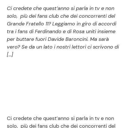
Economia
Fiction e Serie TV
Ci credete che quest’anno si parla in tv e non
solo, più dei fans club che dei concorrenti del
Persone Scomparse
Programmi TV
Grande Fratello 11? Leggiamo in giro di accordi
tra i fans di Ferdinando e di Rosa uniti insieme
Politica
Reality e Talent
per buttare fuori Davide Baroncini. Ma sarà
vero? Se da un lato i nostri lettori ci scrivono di
Soap Opera
[…]
ShowBiz
Social News
News Cinema
News dal mondo
News Musica
Ci credete che quest’anno si parla in tv e non
News Spettacolo
solo, più dei fans club che dei concorrenti del