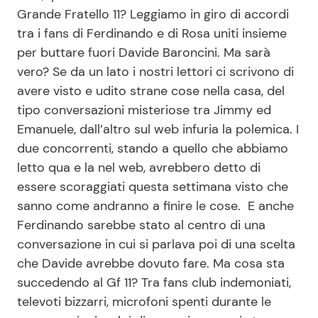
Grande Fratello 11? Leggiamo in giro di accordi
Benessere
Cucina e Ricette
tra i fans di Ferdinando e di Rosa uniti insieme
per buttare fuori Davide Baroncini. Ma sarà
Casa
Consigli di Cucina
vero? Se da un lato i nostri lettori ci scrivono di
avere visto e udito strane cose nella casa, del
Moda e Style
Dolci
tipo conversazioni misteriose tra Jimmy ed
Emanuele, dall’altro sul web infuria la polemica. I
Mondo Mamma
Le Ricette in TV
due concorrenti, stando a quello che abbiamo
letto qua e la nel web, avrebbero detto di
News benessere
Primi Piatti
essere scoraggiati questa settimana visto che
sanno come andranno a finire le cose. E anche
Salute
Ricette Facili e Veloci
Ferdinando sarebbe stato al centro di una
conversazione in cui si parlava poi di una scelta
Viaggi e Turismo
Ricette Feste
che Davide avrebbe dovuto fare. Ma cosa sta
succedendo al Gf 11? Tra fans club indemoniati,
televoti bizzarri, microfoni spenti durante le
Festività
Ricette per Bambini