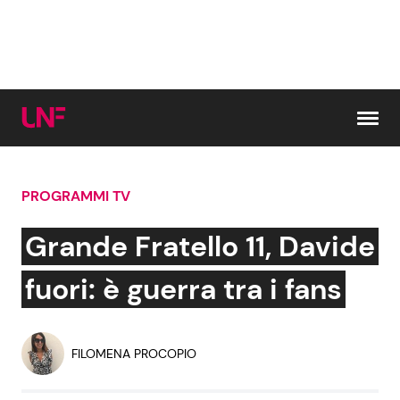
Vai al contenuto
PROGRAMMI TV
Cerca:
Grande Fratello 11, Davide
News e Cronaca
Gossip e TV
fuori: è guerra tra i fans
Attualità Italiana
Bellezze VIP
FILOMENA PROCOPIO
Dal Mondo
Coppie VIP