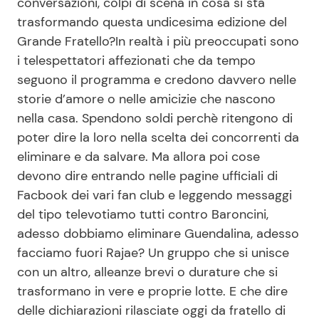
conversazioni, colpi di scena in cosa si sta
trasformando questa undicesima edizione del
Grande Fratello?In realtà i più preoccupati sono
Seguici
i telespettatori affezionati che da tempo
seguono il programma e credono davvero nelle
storie d’amore o nelle amicizie che nascono
nella casa. Spendono soldi perchè ritengono di
Info
poter dire la loro nella scelta dei concorrenti da
eliminare e da salvare. Ma allora poi cose
Chi siamo
devono dire entrando nelle pagine ufficiali di
Disclaimer e Privacy
Facbook dei vari fan club e leggendo messaggi
Redazione
del tipo televotiamo tutti contro Baroncini,
adesso dobbiamo eliminare Guendalina, adesso
Contattaci
facciamo fuori Rajae? Un gruppo che si unisce
Pubblicità
con un altro, alleanze brevi o durature che si
Privacy Policy
trasformano in vere e proprie lotte. E che dire
delle dichiarazioni rilasciate oggi da fratello di