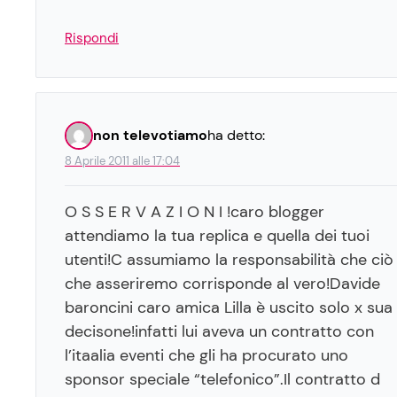
Rispondi
non televotiamo
ha detto:
8 Aprile 2011 alle 17:04
O S S E R V A Z I O N I !caro blogger
attendiamo la tua replica e quella dei tuoi
utenti!C assumiamo la responsabilità che ciò
che asseriremo corrisponde al vero!Davide
baroncini caro amica Lilla è uscito solo x sua
decisone!infatti lui aveva un contratto con
l’itaalia eventi che gli ha procurato uno
sponsor speciale “telefonico”.Il contratto d