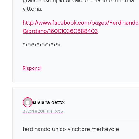
grande esempio di valore umano e meriti la
vittoria:
http://www.facebook.com/pages/Ferdinando
Giordano/160010360688403
*•*•*•*•*•*•*•*•
Rispondi
silvia
ha detto:
3 Aprile 2011 alle 15:56
ferdinando unico vincitore meritevole