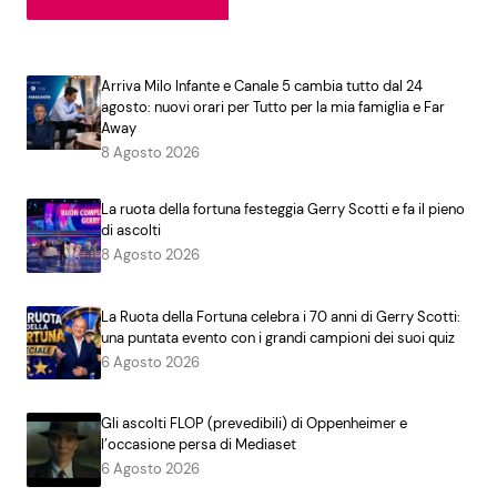
Arriva Milo Infante e Canale 5 cambia tutto dal 24
agosto: nuovi orari per Tutto per la mia famiglia e Far
Away
8 Agosto 2026
La ruota della fortuna festeggia Gerry Scotti e fa il pieno
di ascolti
8 Agosto 2026
La Ruota della Fortuna celebra i 70 anni di Gerry Scotti:
una puntata evento con i grandi campioni dei suoi quiz
6 Agosto 2026
Gli ascolti FLOP (prevedibili) di Oppenheimer e
l’occasione persa di Mediaset
6 Agosto 2026