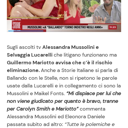
Benessere
Cucina e Ricette
Casa
Consigli di Cucina
Moda e Style
Dolci
Sugli ascolti tv
Alessandra Mussolini e
Selvaggia Lucarelli
che litigano funzionano ma
Mondo Mamma
Le Ricette in TV
Guillermo Mariotto avvisa che c’è il rischio
eliminazione.
Anche a Storie Italiane si parla di
News benessere
Primi Piatti
Ballando con le Stelle, non si ripetono le parole
usate dalla Lucarelli e in collegamento ci sono la
Salute
Ricette Facili e Veloci
Mussolini e Maikel Fonts.
“Mi dispiace per lui che
non viene giudicato per quanto è bravo, tranne
Viaggi e Turismo
Ricette Feste
per Carolyn Smith e Mariotto”
commenta
Alessandra Mussolini ed Eleonora Daniele
Festività
Ricette per Bambini
passata subito ad altro:
“Tutte le polemiche e