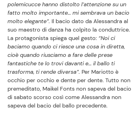
polemicucce hanno distolto l’attenzione su un
fatto molto importante… mi sembrava un bacio
molto elegante”.
Il bacio dato da Alessandra al
Seguici
suo maestro di danza ha colpito la conduttrice.
La protagonista spiega quel gesto:
“Noi ci
baciamo quando ci riesce una cosa in diretta,
cioè quando riusciamo a fare delle prese
Info
fantastiche te lo trovi davanti e… il ballo ti
Chi siamo
trasforma, ti rende diversa”.
Per Mariotto è
occhio per occhio e dente per dente. Tutto non
Disclaimer e Privacy
premeditato, Maikel Fonts non sapeva del bacio
Redazione
di sabato scorso così come Alessandra non
Contattaci
sapeva del bacio del ballo precedente.
Pubblicità
Privacy Policy