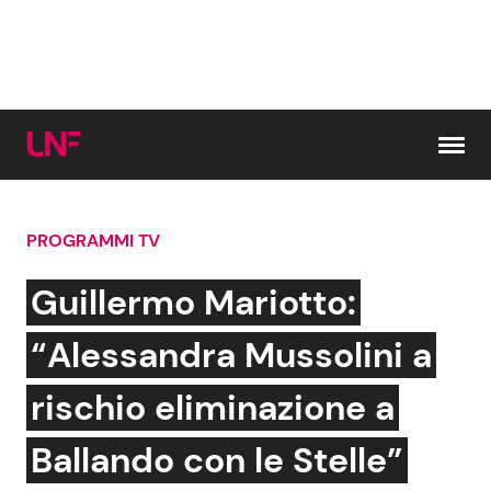
Vai al contenuto
PROGRAMMI TV
Cerca:
Guillermo Mariotto:
News e Cronaca
Gossip e TV
“Alessandra Mussolini a
Attualità Italiana
Bellezze VIP
rischio eliminazione a
Dal Mondo
Coppie VIP
Ballando con le Stelle”