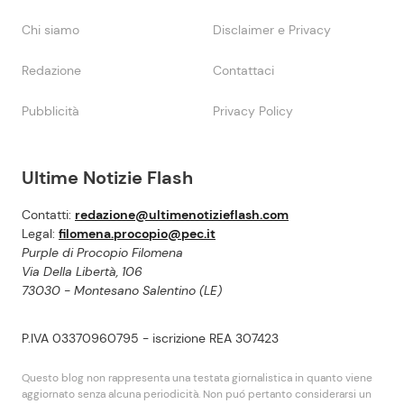
Chi siamo
Disclaimer e Privacy
Redazione
Contattaci
Pubblicità
Privacy Policy
Ultime Notizie Flash
Contatti:
redazione@ultimenotizieflash.com
Legal:
filomena.procopio@pec.it
Purple di Procopio Filomena
Via Della Libertà, 106
73030 - Montesano Salentino (LE)
P.IVA 03370960795 - iscrizione REA 307423
Questo blog non rappresenta una testata giornalistica in quanto viene
aggiornato senza alcuna periodicità. Non puó pertanto considerarsi un