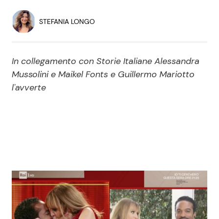
Economia
Fiction e Serie TV
STEFANIA LONGO
Persone Scomparse
Programmi TV
In collegamento con Storie Italiane Alessandra
Politica
Reality e Talent
Mussolini e Maikel Fonts e Guillermo Mariotto
l'avverte
Soap Opera
ShowBiz
Social News
News Cinema
News dal mondo
News Musica
News Spettacolo