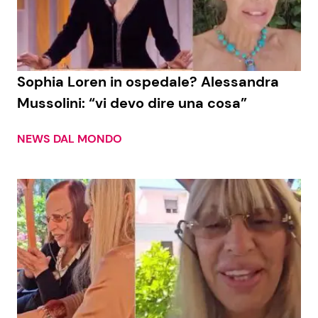
Economia
Fiction e Serie TV
Persone Scomparse
Programmi TV
Sophia Loren in ospedale? Alessandra
Politica
Reality e Talent
Mussolini: “vi devo dire una cosa”
Soap Opera
NEWS DAL MONDO
ShowBiz
Social News
News Cinema
News dal mondo
News Musica
News Spettacolo