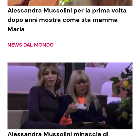
Alessandra Mussolini per la prima volta
Benessere
Cucina e Ricette
dopo anni mostra come sta mamma
Casa
Consigli di Cucina
Maria
Moda e Style
Dolci
NEWS DAL MONDO
Mondo Mamma
Le Ricette in TV
News benessere
Primi Piatti
Salute
Ricette Facili e Veloci
Viaggi e Turismo
Ricette Feste
Festività
Ricette per Bambini
Alessandra Mussolini minaccia di