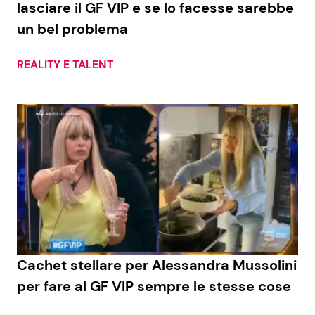
lasciare il GF VIP e se lo facesse sarebbe
un bel problema
Seguici
REALITY E TALENT
Info
Chi siamo
Disclaimer e Privacy
Redazione
Contattaci
Pubblicità
Cachet stellare per Alessandra Mussolini
per fare al GF VIP sempre le stesse cose
Privacy Policy