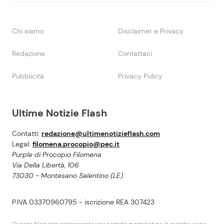
Chi siamo
Disclaimer e Privacy
Redazione
Contattaci
Pubblicità
Privacy Policy
Ultime Notizie Flash
Contatti:
redazione@ultimenotizieflash.com
Legal:
filomena.procopio@pec.it
Purple di Procopio Filomena
Via Della Libertà, 106
73030 - Montesano Salentino (LE)
P.IVA 03370960795 - iscrizione REA 307423
Questo blog non rappresenta una testata giornalistica in quanto viene