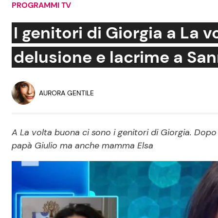
PROGRAMMI TV
Soap Opera
I genitori di Giorgia a L
delusione e lacrime a Sa
Social News
Benessere
News dal mondo
Casa
AURORA GENTILE
Moda e Style
Mondo Mamma
A La volta buona ci sono i genitori di Giorgia. Dop
papà Giulio ma anche mamma Elsa
News benessere
Salute
Viaggi e Turismo
Festività