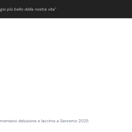
gio più bello della nostra vita”
ShowBiz
News Cinema
News Musica
News Spettacolo
commentano delusione e lacrime a Sanremo 2025