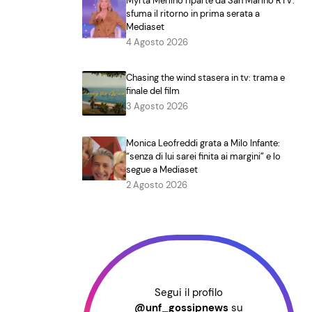
Myrta Merlino riparte da San Marino RTV:
sfuma il ritorno in prima serata a
Mediaset
4 Agosto 2026
Chasing the wind stasera in tv: trama e
finale del film
3 Agosto 2026
Monica Leofreddi grata a Milo Infante:
“senza di lui sarei finita ai margini” e lo
segue a Mediaset
2 Agosto 2026
Segui il profilo
@unf_gossipnews
su