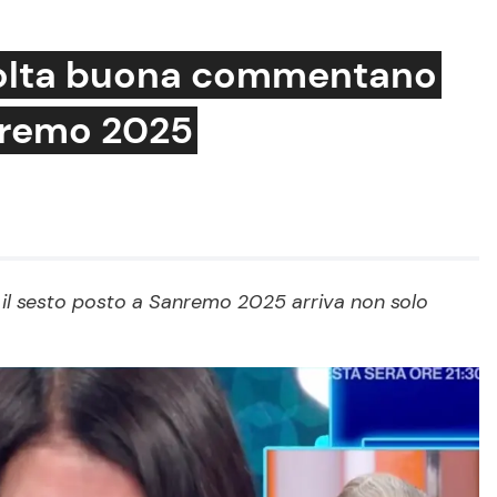
a volta buona commentano
nremo 2025
Cucina e Ricette
Consigli di Cucina
Dolci
Le Ricette in TV
o il sesto posto a Sanremo 2025 arriva non solo
Primi Piatti
Ricette Facili e Veloci
Ricette Feste
Ricette per Bambini